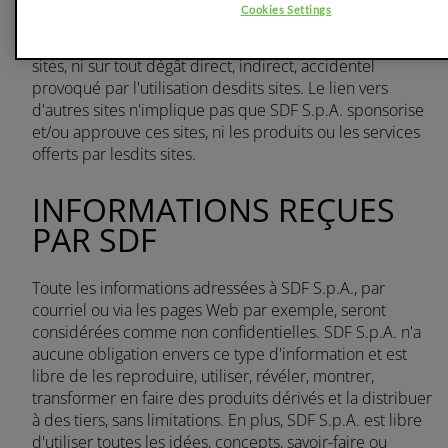
SDF S.p.A. n'a aucun contrôle sur les sites vers lesquels
Cookies Settings
vous pourriez être redirigé et décline donc toute
responsabilité sur le contenu créé ou publié sur lesdits
sites, ni sur tout dégât direct, indirect, accidentel
provoqué par l'utilisation desdits sites. Le lien vers
d'autres sites n'implique pas que SDF S.p.A. sponsorise
et/ou approuve ces sites, ni les produits ou les services
offerts par lesdits sites.
INFORMATIONS REÇUES
PAR SDF
Toute les informations adressées à SDF S.p.A., par
courriel ou via les pages Web par exemple, seront
considérées comme non confidentielles. SDF S.p.A. n'a
aucune obligation envers ce type d'information et est
libre de les reproduire, utiliser, révéler, montrer,
transformer en faire des produits dérivés et la distribuer
à des tiers, sans limitations. En plus, SDF S.p.A. est libre
d'utiliser toutes les idées, concepts, savoir-faire ou