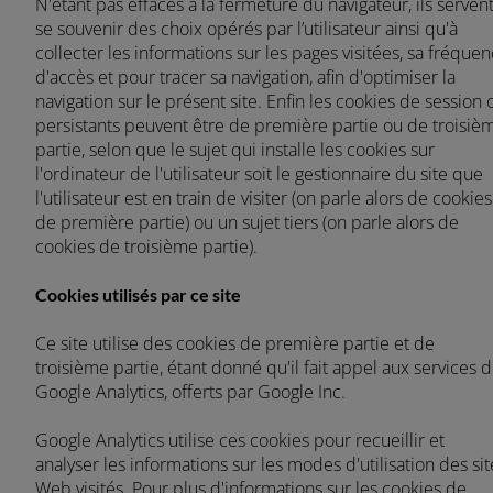
N'étant pas effacés à la fermeture du navigateur, ils servent
se souvenir des choix opérés par l’utilisateur ainsi qu'à
ASIA
collecter les informations sur les pages visitées, sa fréque
d'accès et pour tracer sa navigation, afin d'optimiser la
navigation sur le présent site. Enfin les cookies de session 
outh East Asia (English)
persistants peuvent être de première partie ou de troisiè
partie, selon que le sujet qui installe les cookies sur
l'ordinateur de l'utilisateur soit le gestionnaire du site que
l'utilisateur est en train de visiter (on parle alors de cookies
de première partie) ou un sujet tiers (on parle alors de
FAR EAST AND
cookies de troisième partie).
PACIFIC
Écrivez-nous un email
Appelez-nous
Cookies utilisés par ce site
Ce site utilise des cookies de première partie et de
ar East and Pacific (English)
troisième partie, étant donné qu'il fait appel aux services 
Inscrivez-vous à la newsletter
Google Analytics, offerts par Google Inc.
Google Analytics utilise ces cookies pour recueillir et
EUROPE
analyser les informations sur les modes d'utilisation des sit
Web visités. Pour plus d'informations sur les cookies de