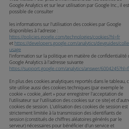
Google Analytics et sur leur utilisation par Google Inc., il es
Central Europe (Deutsch)
possible de consulter
Deutschland (Deutsch)
les informations sur l'utilisation des cookies par Google
disponibles à l'adresse :
España (Español)
https://policies.google.com/technologies/cookies?hl=fr
France (Français)
et
https://developers.google.com/analytics/devguides/collec
usage
talia (Italiano)
l'information sur la politique en matière de confidentialité
Google Analytics à l'adresse suivante
Portugal (Português)
https://support.google.com/analytics/answer/6004245?hl=f
Schweiz (Deutsch)
En plus des cookies analytiques reportés dans le tableau, 
South East Europe (English)
site utilise aussi des cookies techniques (par exemple le
cookie « cookie_alert » pour enregistrer l'acceptation de
Suisse (Français)
l'utilisateur sur l'utilisation des cookies sur ce site) et d'aut
ürkiye (Türkçe)
cookies de session. L'utilisation des cookies de session est
strictement limitée à la transmission des identifiants de
K & Republic of Ireland (English)
session (constitués de chiffres aléatoires générés par le
serveur) nécessaires pour bénéficier d'un service et