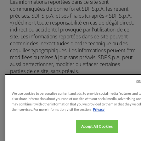
Les informations reportées dans ce site sont
communiquées de bonne foi et SDF S.p.A. les retient
précises. SDF S.p.A. et ses filiales (ci-après « SDF S.p.A.
») déclinent toute responsabilité en cas de dégât direct,
indirect ou accidentel provoqué par l'utilisation de ce
site. Les informations reportées dans ce site peuvent
contenir des inexactitudes d'ordre technique ou des
coquilles typographiques. Les informations peuvent être
modifiées ou mises à jour sans préavis. SDF S.p.A. peut
aussi perfectionner, modifier ou effacer certaines
parties de ce site, sans préavis.
co
LIENS VERS D'AUTRES
We use cookies to personalise content and ads, to provide social media features and to
SITES WEB
also share information about your use of our site with our social media, advertising a
may combine it with other information that you’ve provided to them or that they’ve co
their services. For more information, visit the section
Privacy
Ce site peut contenir des liens ou des références vers
d'autres sites, tels que les réseaux sociaux par exemple.
En cliquant sur les liens prévus, vous pouvez notamment
Accept All Cookies
partager le contenu du site. Nous vous informons que