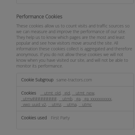
Performance Cookies
These cookies allow us to count visits and traffic sources so
we can measure and improve the performance of our site.
They help us to know which pages are the most and least
popular and see how visitors move around the site. All
information these cookies collect is aggregated and therefore
anonymous. If you do not allow these cookies we will not
know when you have visited our site, and will not be able to
monitor its performance.
Performance
same-tractors.com
Cookies
__utmt_old
,
_gid
,
__utmt_new
,
_utmv#########
,
__utmb
,
_ga
,
_ga_xxxxxxxxxx
,
_vwo_uuid_v2
,
__utmz
,
__utma
,
__utmc
First Party