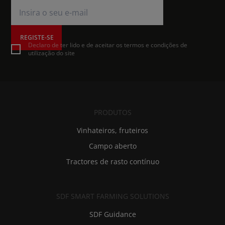
REGISTE-SE
Declaro de ter lido e de aceitar os termos e condições de
utilização do site
PRODUTOS
Vinhateiros, fruteiros
Campo aberto
Tractores de rasto contínuo
SDF SMART FARMING SOLUTIONS
SDF Guidance