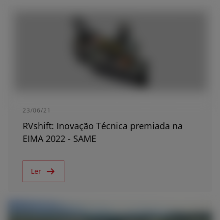
AMERICA
América Latina (Español)
23/06/21
RVshift: Inovação Técnica premiada na
EIMA 2022 - SAME
AFRICA AND MIDDLE-
Ler
EAST
Africa and Middle-East (English)