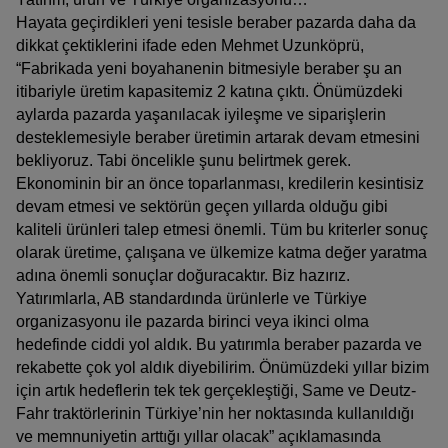
España (Español)
Hayata geçirdikleri yeni tesisle beraber pazarda daha da
dikkat çektiklerini ifade eden Mehmet Uzunköprü,
France (Français)
“Fabrikada yeni boyahanenin bitmesiyle beraber şu an
talia (Italiano)
itibariyle üretim kapasitemiz 2 katına çıktı. Önümüzdeki
aylarda pazarda yaşanılacak iyileşme ve siparişlerin
Portugal (Português)
desteklemesiyle beraber üretimin artarak devam etmesini
Schweiz (Deutsch)
bekliyoruz. Tabi öncelikle şunu belirtmek gerek.
Ekonominin bir an önce toparlanması, kredilerin kesintisiz
South East Europe (English)
devam etmesi ve sektörün geçen yıllarda olduğu gibi
kaliteli ürünleri talep etmesi önemli. Tüm bu kriterler sonuç
uisse (Français)
olarak üretime, çalışana ve ülkemize katma değer yaratma
Türkiye (Türkçe)
adına önemli sonuçlar doğuracaktır. Biz hazırız.
Yatırımlarla, AB standardında ürünlerle ve Türkiye
K & Republic of Ireland (English)
organizasyonu ile pazarda birinci veya ikinci olma
hedefinde ciddi yol aldık. Bu yatırımla beraber pazarda ve
rekabette çok yol aldık diyebilirim. Önümüzdeki yıllar bizim
için artık hedeflerin tek tek gerçekleştiği, Same ve Deutz-
Fahr traktörlerinin Türkiye’nin her noktasında kullanıldığı
ve memnuniyetin arttığı yıllar olacak” açıklamasında