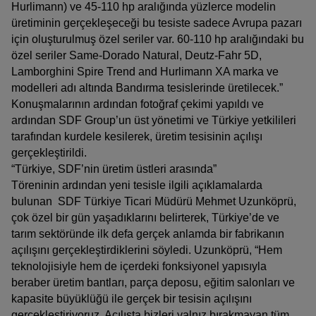
Hurlimann) ve 45-110 hp aralığında yüzlerce modelin
üretiminin gerçekleşeceği bu tesiste sadece Avrupa pazarı
için oluşturulmuş özel seriler var. 60-110 hp aralığındaki bu
özel seriler Same-Dorado Natural, Deutz-Fahr 5D,
Lamborghini Spire Trend and Hurlimann XA marka ve
modelleri adı altında Bandırma tesislerinde üretilecek.”
Konuşmalarının ardından fotoğraf çekimi yapıldı ve
ardından SDF Group’un üst yönetimi ve Türkiye yetkilileri
tarafından kurdele kesilerek, üretim tesisinin açılışı
gerçekleştirildi.
“Türkiye, SDF’nin üretim üstleri arasında”
Töreninin ardından yeni tesisle ilgili açıklamalarda
bulunan SDF Türkiye Ticari Müdürü Mehmet Uzunköprü,
çok özel bir gün yaşadıklarını belirterek, Türkiye’de ve
tarım sektöründe ilk defa gerçek anlamda bir fabrikanın
açılışını gerçekleştirdiklerini söyledi. Uzunköprü, “Hem
teknolojisiyle hem de içerdeki fonksiyonel yapısıyla
beraber üretim bantları, parça deposu, eğitim salonları ve
kapasite büyüklüğü ile gerçek bir tesisin açılışını
gerçekleştiriyoruz. Açılışta bizleri yalnız bırakmayan tüm