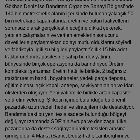
Gökhan Deniz ise Bandırma Organize Sanayi Bölgesi’nde
140 bin metrekarelik alanın içerisinde bulunan yaklaşık 50
bin metrekare kapalı alanda üretim ve bütün faaliyetlerin
sorunsuz olarak gerçekleştirileceğine dikkat çekerek,
yapılan çalışmaların ve verilen emeklerin sonucunu
davetlilerle paylaşmaktan dolayı mutlu olduklarını söyledi
ve fabrikayla ilgili şu bilgileri paylaştı: “Yıllık 15 bin adet
traktör üretimi kapasitesine sahip bu dev yatırım,
bünyesinde birçok operasyonu da barındırıyor. Üretim
kompleksi; şanzıman üretim hattı ile birlikte, 2 bağımsız
traktör üretim bandı, boyahaneler, yedek parça deposu,
eğitim binası, açık-kapalı antrepo, sevkiyat alanları ve idari
ofislerden oluşuyor. Yeni yatırım ile birlikte artan kapasite
ve üretim yeteneği Şirketin içinde bulunduğu bu önemli
pazardaki uzun vadeli hedef ve stratejilerini de destekliyor.
Bandırma’daki bu yeni tesis sadece bulunduğu bölgeyi
değil, aynı zamanda SDF’nin Avrupa ve denizaşırı ülke
pazarlarına da destek sağlayan üretim tesisleri arasına
girmiş oldu. 4 Marka (Same, Deutz-Fahr, Lamborghini ve