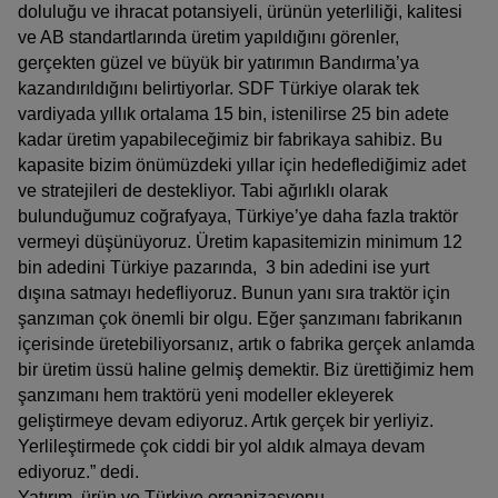
doluluğu ve ihracat potansiyeli, ürünün yeterliliği, kalitesi
outh East Asia (English)
ve AB standartlarında üretim yapıldığını görenler,
gerçekten güzel ve büyük bir yatırımın Bandırma’ya
kazandırıldığını belirtiyorlar. SDF Türkiye olarak tek
vardiyada yıllık ortalama 15 bin, istenilirse 25 bin adete
FAR EAST AND
kadar üretim yapabileceğimiz bir fabrikaya sahibiz. Bu
kapasite bizim önümüzdeki yıllar için hedeflediğimiz adet
PACIFIC
ve stratejileri de destekliyor. Tabi ağırlıklı olarak
bulunduğumuz coğrafyaya, Türkiye’ye daha fazla traktör
vermeyi düşünüyoruz. Üretim kapasitemizin minimum 12
ar East and Pacific (English)
bin adedini Türkiye pazarında, 3 bin adedini ise yurt
Fiyat teklifi isteyin
Teknik Yardim Isteyin
dışına satmayı hedefliyoruz. Bunun yanı sıra traktör için
şanzıman çok önemli bir olgu. Eğer şanzımanı fabrikanın
içerisinde üretebiliyorsanız, artık o fabrika gerçek anlamda
EUROPE
Bayi Bul
bir üretim üssü haline gelmiş demektir. Biz ürettiğimiz hem
şanzımanı hem traktörü yeni modeller ekleyerek
geliştirmeye devam ediyoruz. Artık gerçek bir yerliyiz.
Central Europe (Deutsch)
Yerlileştirmede çok ciddi bir yol aldık almaya devam
ediyoruz.” dedi.
Deutschland (Deutsch)
Yatırım, ürün ve Türkiye organizasyonu…