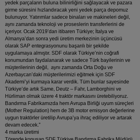
yedek parçaların buluna bilinirliğini sağlayacak ve pazara
girme süresini hızlandıracak yeni yedek parça depomuz
bulunuyor. Yatırımlar sadece binaları ve makineleri değil,
aynı zamanda teknoloji ve proseslerin transferlerini de
içeriyor. Ocak 2019’dan itibaren Türkiye; İtalya ve
Almanya’dan sonra yedi üretim merkezinin üçüncüsü
olarak SAP entegrasyonunu başarılı bir şekilde
uygulamaya almıştır. SDF olarak Türkiye’nin coğrafi
konumundan faydalanarak ve sadece Türk bayilerinin ve
müşterilerinin değil, aynı zamanda Orta Doğu ve
Azerbaycan’daki müşterilerimizi eğitmek için SDF
Akademi’yi kurmaya karar verdik. Tüm bunlar sayesinde
Türkiye’de artık Same, Deutz – Fahr, Lamborghini ve
Hürliman olmak üzere 4 traktör markasını üretebiliyoruz.
Bandırma Fabrikamızda hem Avrupa Birliği uyum süreçleri
(Mother Regulation) hem de 3B motor emisyon değerlerine
uygun traktörler üretilip Avrupa’ya ihraç ediliyor ve artarak
devam edecek.”
4 marka üretimi
Törende konuşan SDF Türkiye Bandırma Fabrika Müdürü