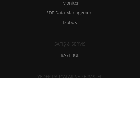
iMonitor
SDF Data Management
Isobus
SATIŞ & SERVİS
BAYİ BUL
YEDEK PARÇALAR VE SERVİSLER
SDF Extracare
Yedek parça ve yağlar
Teknik Destek
Araç Tamir ve Bakım Bilgilerine Erişim