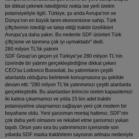
bir dikkat çekmek istediğimiz nokta ise yerli üretim
potansiyeliyle ilgili. Türkiye, şu anda Avrupa’nın ve
Dünya’nın en büyük tarım ekonomisine sahip. Türk
çiftçilerinin istediği ve talep ettiği traktör özellikleri
Avrupa’ya daha yakın. Bu nedenle SDF ürünleri Türk
çiftçisine ve tarımına çok iyi uymaktadır” dedi.
280 milyon TL’lik yatırım
SDF Group’un geçen yıl Türkiye’ye 280 milyon TL’nin
üzerinde bir yatırım gerçekleştirdiğine dikkat çeken
CEO’su Lodovico Bussolati, bu yatırımların çeşitli
alanlarda olduğunu belirterek konuşmasına şu şekilde
devam etti: “280 milyon TL’lik yatırımımızı çeşitli alanlarda
gerçekleştirdik. Bu alanlardan birincisi
üretim kapasitemizi
iki katına çıkarmamızı ve yılda 15 bin adet traktör
potansiyeline ulaşmamızı sağlayan yeni çok modern bir
boyahane oldu. Yeni şanzıman montaj hattımız, SDF’nin
çok daha yerli olmasını ve rekabet etme şansımızı yukarı
taşıdı. Onun yanı sıra bu yatırımımızın içerisinde son
yıllarda SDF marka traktörlerin sayısının artması nedeniyle