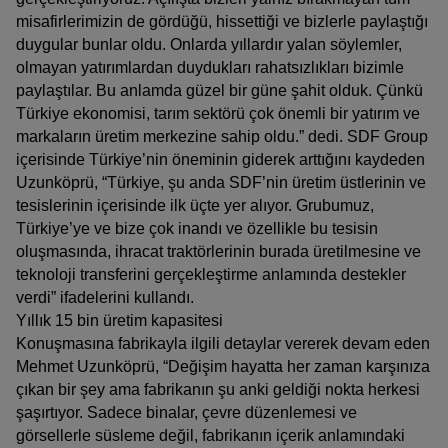
AMERICA
misafirlerimizin de gördüğü, hissettiği ve bizlerle paylaştığı
duygular bunlar oldu. Onlarda yıllardır yalan söylemler,
América Latina (Español)
olmayan yatırımlardan duydukları rahatsızlıkları bizimle
paylaştılar. Bu anlamda güzel bir güne şahit olduk. Çünkü
Türkiye ekonomisi, tarım sektörü çok önemli bir yatırım ve
markaların üretim merkezine sahip oldu.” dedi. SDF Group
AFRICA AND MIDDLE-
içerisinde Türkiye’nin öneminin giderek arttığını kaydeden
Uzunköprü, “Türkiye, şu anda SDF’nin üretim üstlerinin ve
EAST
tesislerinin içerisinde ilk üçte yer alıyor. Grubumuz,
Türkiye’ye ve bize çok inandı ve özellikle bu tesisin
oluşmasında, ihracat traktörlerinin burada üretilmesine ve
Africa and Middle-East (English)
teknoloji transferini gerçekleştirme anlamında destekler
verdi” ifadelerini kullandı.
Afrique et Moyen Orient (Français)
Yıllık 15 bin üretim kapasitesi
Konuşmasına fabrikayla ilgili detaylar vererek devam eden
Mehmet Uzunköprü, “Değişim hayatta her zaman karşınıza
çıkan bir şey ama fabrikanın şu anki geldiği nokta herkesi
ASIA
şaşırtıyor. Sadece binalar, çevre düzenlemesi ve
görsellerle süsleme değil, fabrikanın içerik anlamındaki