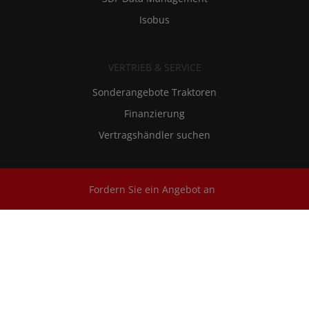
Isobus
VERTRIEB & SERVICE
Sonderangebote Traktoren
Finanzierung
Vertragshändler suchen
ERSATZTEILE UND SERVICE
Fordern Sie ein Angebot an
SDF Extracare
Ersatzteile und Schmierstoffe
Kundendienst
RMI - Reparatur und Wartungsinformationen