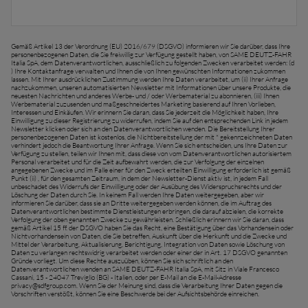
Gemäß Artikel 13 der Verordnung (EU) 2016/679 (DSGVO) informieren wir Sie darüber, dass Ihre
personenbezogenen Daten, die Sie freiwillig zur Verfügung gestellt haben, von SAME DEUTZ-FAHR
Italia SpA, dem Datenverantwortlichen, ausschließlich zu folgenden Zwecken verarbeitet werden: (d
) Ihre Kontaktanfrage verwalten und Ihnen die von Ihnen gewünschten Informationen zukommen
lassen. Mit Ihrer ausdrücklichen Zustimmung werden Ihre Daten verarbeitet, um (ii) Ihrer Anfrage
nachzukommen, unseren automatisierten Newsletter mit Informationen über unsere Produkte, die
neuesten Nachrichten und anderes Werbe- und / oder Werbematerial zu abonnieren, (iii) Ihnen
Werbematerial zuzusenden und maßgeschneidertes Marketing basierend auf Ihren Vorlieben,
Interessen und Einkäufen. Wir erinnern Sie daran, dass Sie jederzeit die Möglichkeit haben, Ihre
Einwilligung zu dieser Registrierung zu widerrufen, indem Sie auf den entsprechenden Link in jedem
Newsletter klicken oder sich an den Datenverantwortlichen wenden. Die Bereitstellung Ihrer
personenbezogenen Daten ist kostenlos, die Nichtbereitstellung der mit * gekennzeichneten Daten
verhindert jedoch die Beantwortung Ihrer Anfrage. Wenn Sie sich entscheiden, uns Ihre Daten zur
Verfügung zu stellen, teilen wir Ihnen mit, dass diese von vom Datenverantwortlichen autorisiertem
Personal verarbeitet und für die Zeit aufbewahrt werden, die zur Verfolgung der einzelnen
angegebenen Zwecke und im Falle einer für den Zweck erteilten Einwilligung erforderlich ist gemäß
Punkt (ii) , für den gesamten Zeitraum, in dem der Newsletter-Dienst aktiv ist, in jedem Fall
unbeschadet des Widerrufs der Einwilligung oder der Ausübung des Widerspruchsrechts und der
Löschung der Daten durch Sie. In keinem Fall werden Ihre Daten weitergegeben, aber wir
informieren Sie darüber, dass sie an Dritte weitergegeben werden können, die im Auftrag des
Datenverantwortlichen bestimmte Dienstleistungen erbringen, die darauf abzielen, die korrekte
Verfolgung der oben genannten Zwecke zu gewährleisten. Schließlich erinnern wir Sie daran, dass
gemäß Artikel 15 ff. der DSGVO haben Sie das Recht, eine Bestätigung über das Vorhandensein oder
Nichtvorhandensein von Daten, die Sie betreffen, Auskunft über die Herkunft und die Zwecke und
Mittel der Verarbeitung, Aktualisierung, Berichtigung, Integration von Daten sowie Löschung von
Daten zu verlangen rechtswidrig verarbeitet werden oder einer der in Art. 17 DSGVO genannten
Gründe vorliegt. Um diese Rechte auszuüben, können Sie sich schriftlich an den
Datenverantwortlichen wenden an SAME DEUTZ-FAHR Italia SpA, mit Sitz in Viale Francesco
Cassani, 15 - 24047 Treviglio (BG) - Italien, oder per E-Mail an die E-Mail-Adresse
privacy@sdfgroup.com
. Wenn Sie der Meinung sind, dass die Verarbeitung Ihrer Daten gegen die
Vorschriften verstößt, können Sie eine Beschwerde bei der Aufsichtsbehörde einreichen.