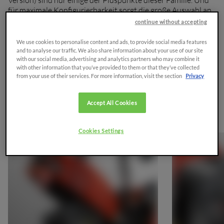
für maximale Konfigurierbarkeit sorgt die große Auswahl an
Getrieben, von 8+8 bis 30+15 mit Kriechgetriebe.
continue without accepting
We use cookies to personalise content and ads, to provide social media features
Fordern Sie ein Angebot an
and to analyse our traffic. We also share information about your use of our site
with our social media, advertising and analytics partners who may combine it
with other information that you’ve provided to them or that they’ve collected
Brochure
from your use of their services. For more information, visit the section
Privacy
Accept All Cookies
Übersicht
Cookies Settings