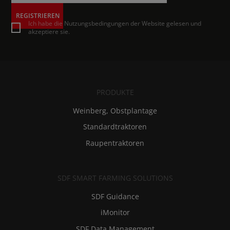
REGISTRIEREN
Ich habe die Nutzungsbedingungen der Website gelesen und
akzeptiere sie.
PRODUKTE
Weinberg, Obstplantage
Standardtraktoren
Raupentraktoren
SDF SMART FARMING SOLUTIONS
SDF Guidance
iMonitor
SDF Data Management