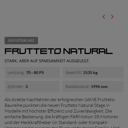
er suchen
SDF EXTRACARE
FRUTTETO NATURAL
STARK, ABER AUF SPARSAMKEIT AUSGELEGT.
Leistung:
Gewicht:
70 - 80 PS
2535 kg
Zylinder:
Radabstand:
3
1996 mm
Als direkte Nachfahren der erfolgreichen SAME Frutteto-
Baureihe punkten die neuen Frutteto Natural Stage V-
Modelle mit höchster Effizienz und Zuverlässigkeit. Die
einfache Bedienung, die kräftigen FARMotion 35-Motoren
und der Heckkraftheber (in Standard- oder Kompakt-
Version) sind nur einige der Pluspunkte dieser Familie. Und