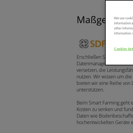
Maßgeschne
Weitere Informationen
We use cookie
information a
other informa
information, 
FRUTTETO
PLATTFORM
90-115 PS
Cookies Set
Erschließen Sie das Smart-F
Datenmanagement eine ent
FRUTTETO CVT
versetzen, die Leistungsf
90 - 115 PS
nutzen. Wir wissen um die
bieten wir eine Reihe von
unterstützen.
FRUTTETO S/V
Beim Smart Farming geht es
90 - 115 PS
Kosten zu senken und fund
Daten wie Bodenbeschaffe
hochentwickelten Geräte er
FRUTTETO S/V
CLASSIC