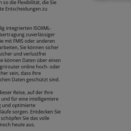
FAR EAST AND
so die Flexibilität, die Sie
te Entscheidungen zu
PACIFIC
ig integrierten ISOXML-
bertragung zuverlässiger
Far East and Pacific (English)
ern
Für den newsletter anmelden
Vertrag
 Sie mit FMIS oder anderen
beiten, Sie können sicher
sicher und verlustfrei
ie können Daten über einen
grirouter online hoch- oder
her sein, dass Ihre
chen Daten geschützt sind.
ieser Reise, auf der Ihre
 und für eine intelligentere
 und optimierte
bläufe sorgen. Entdecken Sie
schöpfen Sie das volle
 noch heute aus.