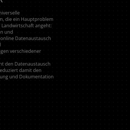
niverselle
m, die ein Hauptproblem
r Landwirtschaft angeht:
en und
online Datenaustausch
d
gen verschiedener
cht den Datenaustausch
eduziert damit den
nung und Dokumentation