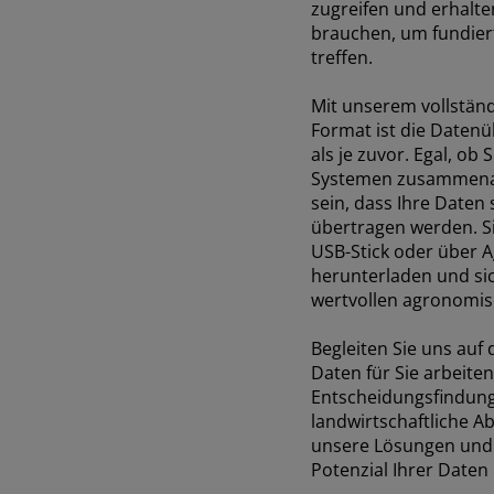
AFRICA AND
zugreifen und erhalten 
brauchen, um fundier
treffen.
MIDDLE-EAST
Mit unserem vollständ
Format ist die Datenü
Africa and Middle-East (English)
Angebot anford
als je zuvor. Egal, ob
Systemen zusammenar
Afrique et Moyen Orient (Français)
sein, dass Ihre Daten 
übertragen werden. S
USB-Stick oder über A
herunterladen und sic
wertvollen agronomis
Begleiten Sie uns auf d
Daten für Sie arbeiten
Entscheidungsfindung
landwirtschaftliche A
unsere Lösungen und 
Potenzial Ihrer Daten