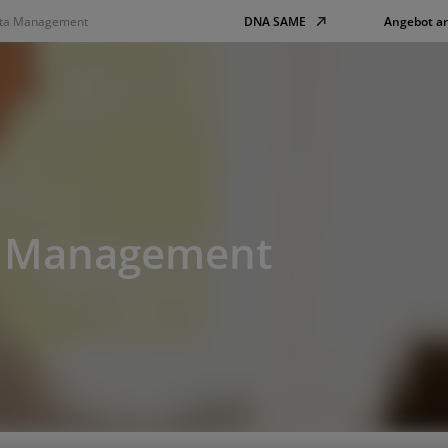
ta Management
DNA SAME
Angebot a
a Management