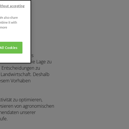
ithout accepting
ungen
 We also share
mbine it with
r more
All Cookies
t ein effizientes
ternehmer in die Lage zu
d Entscheidungen zu
 Landwirtschaft. Deshalb
iesem Vorhaben
ivität zu optimieren,
ysieren von agronomischen
inendaten unserer
ufe.