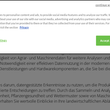
continue w
iderte Datenmanagementlös
s to personalise content and ads, to provide social media features and to analyse our traffic.
bout your use of our site with our social media, advertising and analytics partners who may co
tion that you’ve provided to them or that they’ve collected from your use of their services. Fo
visit the section
Privacy
tings
Accept 
arming-Potenzial. Im Zeitalter der digitalen Transformation spiel
scheidende Rolle, wenn es darum geht, Landwirte und Lohnun
ähigkeit von Agrar- und Maschinendaten für weitere Analysen un
 Notwendigkeit einer effektiven Datennutzung in der modernen
 Dienstleistungen und Hardwarekomponenten an, die Sie bei d
 darum, datengestützte Erkenntnisse zu nutzen, um die Produkt
ierte Entscheidungen zu treffen. Durch das Sammeln und Anal
nheit, Pflanzengesundheit und Wettermuster sowie von Masch
halten Sie wertvolle Einblicke in Ihre landwirtschaftlichen Ablä