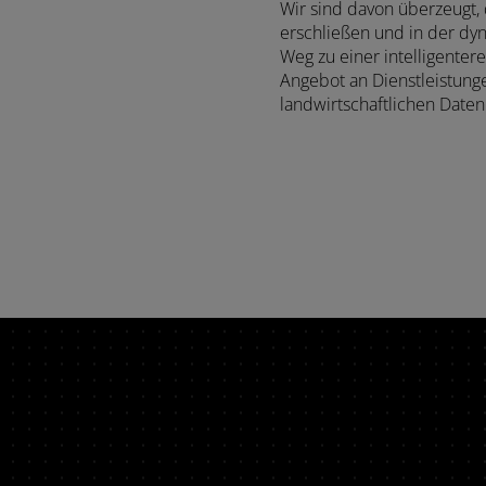
Wir sind davon überzeugt, 
80 PS
erschließen und in der dy
Weg zu einer intelligenter
Angebot an Dienstleistung
DELFINO
landwirtschaftlichen Daten
50 - 60 PS
NEUHEITEN
Frutteto PRO
91-116 PS
Weitere Informationen
KRYPTON F
76-102 PS