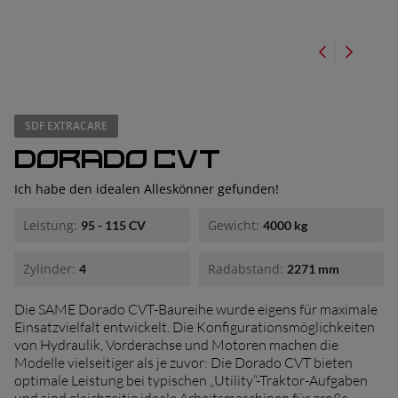
er suchen
SDF EXTRACARE
DORADO CVT
Ich habe den idealen Alleskönner gefunden!
Leistung:
Gewicht:
95 - 115 CV
4000 kg
Zylinder:
Radabstand:
4
2271 mm
Die SAME Dorado CVT-Baureihe wurde eigens für maximale
Einsatzvielfalt entwickelt. Die Konfigurationsmöglichkeiten
von Hydraulik, Vorderachse und Motoren machen die
Modelle vielseitiger als je zuvor: Die Dorado CVT bieten
optimale Leistung bei typischen „Utility“-Traktor-Aufgaben
und sind gleichzeitig ideale Arbeitsmaschinen für große