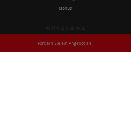
Isobus
VERTRIEB & SERVICE
Sonderangebote Traktoren
Fordern Sie ein Angebot an
Finanzierung
Vertragshändler suchen
ERSATZTEILE UND SERVICE
SDF Extracare
Ersatzteile und Schmierstoffe
Kundendienst
RMI - Reparatur und Wartungsinformationen