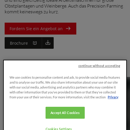
Obstplantagen und Weinberge. Auch das Precision Farming
kommt keineswegs zu kurz.
Fordern Sie ein Angebot an
Brochure
Übersicht
continue without accepting
We use cookies to personalise content and ads, to provide social media features
and to analyse our traffic. We also share information about your use of our site
with our social media, advertising and analytics partners who may combine it
with other information that you’ve provided to them or that they’ve collected
from your use of their services. For more information, visit the section
Privacy
Accept All Cookies
Cookies Settings