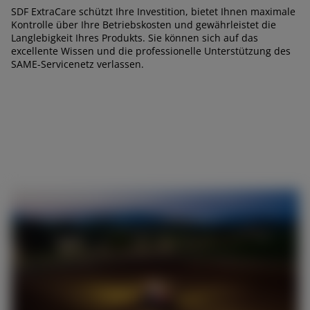
SDF ExtraCare schützt Ihre Investition, bietet Ihnen maximale
outh East Asia (English)
Kontrolle über Ihre Betriebskosten und gewährleistet die
Langlebigkeit Ihres Produkts. Sie können sich auf das
excellente Wissen und die professionelle Unterstützung des
SAME-Servicenetz verlassen.
FAR EAST AND
PACIFIC
Angebot anfordern
Für den newsletter anmelde
ar East and Pacific (English)
Vertragshändler suchen
EUROPE
Central Europe (Deutsch)
Deutschland (Deutsch)