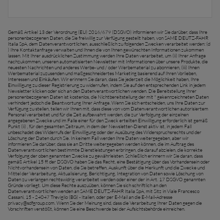
Gemäß Artikel 13 der Verordnung (EU) 2016/679 (DSGVO) informieren wir Sie darüber, dass Ihre
personenbezogenen Daten, die Sie freiwillig zur Verfügung gestellt haben, von SAME DEUTZ-FAHR
Italia SpA, dem Datenverantwortlichen, ausschließlich zu folgenden Zwecken verarbeitet werden: (d
) Ihre Kontaktanfrage verwalten und Ihnen die von Ihnen gewünschten Informationen zukommen
lassen. Mit Ihrer ausdrücklichen Zustimmung werden Ihre Daten verarbeitet, um (ii) Ihrer Anfrage
nachzukommen, unseren automatisierten Newsletter mit Informationen über unsere Produkte, die
neuesten Nachrichten und anderes Werbe- und / oder Werbematerial zu abonnieren, (iii) Ihnen
Werbematerial zuzusenden und maßgeschneidertes Marketing basierend auf Ihren Vorlieben,
Interessen und Einkäufen. Wir erinnern Sie daran, dass Sie jederzeit die Möglichkeit haben, Ihre
Einwilligung zu dieser Registrierung zu widerrufen, indem Sie auf den entsprechenden Link in jedem
Newsletter klicken oder sich an den Datenverantwortlichen wenden. Die Bereitstellung Ihrer
personenbezogenen Daten ist kostenlos, die Nichtbereitstellung der mit * gekennzeichneten Daten
verhindert jedoch die Beantwortung Ihrer Anfrage. Wenn Sie sich entscheiden, uns Ihre Daten zur
Verfügung zu stellen, teilen wir Ihnen mit, dass diese von vom Datenverantwortlichen autorisiertem
Personal verarbeitet und für die Zeit aufbewahrt werden, die zur Verfolgung der einzelnen
angegebenen Zwecke und im Falle einer für den Zweck erteilten Einwilligung erforderlich ist gemäß
Punkt (ii) , für den gesamten Zeitraum, in dem der Newsletter-Dienst aktiv ist, in jedem Fall
unbeschadet des Widerrufs der Einwilligung oder der Ausübung des Widerspruchsrechts und der
Löschung der Daten durch Sie. In keinem Fall werden Ihre Daten weitergegeben, aber wir
informieren Sie darüber, dass sie an Dritte weitergegeben werden können, die im Auftrag des
Datenverantwortlichen bestimmte Dienstleistungen erbringen, die darauf abzielen, die korrekte
Verfolgung der oben genannten Zwecke zu gewährleisten. Schließlich erinnern wir Sie daran, dass
gemäß Artikel 15 ff. der DSGVO haben Sie das Recht, eine Bestätigung über das Vorhandensein oder
Nichtvorhandensein von Daten, die Sie betreffen, Auskunft über die Herkunft und die Zwecke und
Mittel der Verarbeitung, Aktualisierung, Berichtigung, Integration von Daten sowie Löschung von
Daten zu verlangen rechtswidrig verarbeitet werden oder einer der in Art. 17 DSGVO genannten
Gründe vorliegt. Um diese Rechte auszuüben, können Sie sich schriftlich an den
Datenverantwortlichen wenden an SAME DEUTZ-FAHR Italia SpA, mit Sitz in Viale Francesco
Cassani, 15 - 24047 Treviglio (BG) - Italien, oder per E-Mail an die E-Mail-Adresse
privacy@sdfgroup.com
. Wenn Sie der Meinung sind, dass die Verarbeitung Ihrer Daten gegen die
Vorschriften verstößt, können Sie eine Beschwerde bei der Aufsichtsbehörde einreichen.