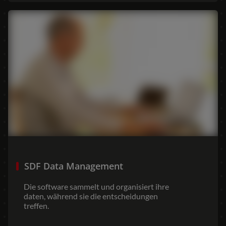
AMERICA
América Latina (Español)
AFRICA AND MIDDLE-
EAST
Africa and Middle-East (English)
SDF Data Management
Afrique et Moyen Orient (Français)
Die software sammelt und organisiert ihre
daten, während sie die entscheidungen
treffen.