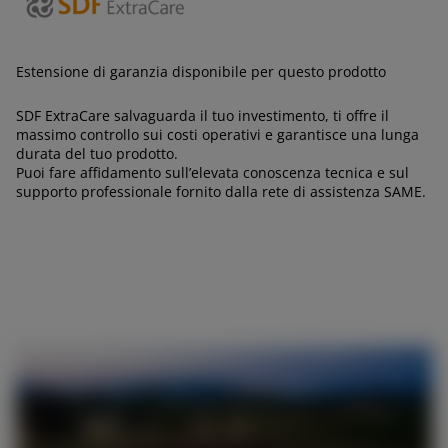
EAST
Estensione di garanzia disponibile per questo prodotto
Africa and Middle-East (English)
Afrique et Moyen Orient (Français)
SDF ExtraCare salvaguarda il tuo investimento, ti offre il
massimo controllo sui costi operativi e garantisce una lunga
durata del tuo prodotto.
Puoi fare affidamento sull’elevata conoscenza tecnica e sul
supporto professionale fornito dalla rete di assistenza SAME.
ASIA
outh East Asia (English)
FAR EAST AND
PACIFIC
CHIEDI PREVENTIVO
RICHIEDI ASSISTENZA TECN