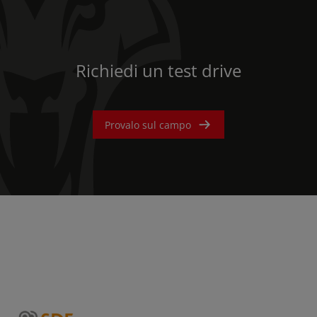
Richiedi un test drive
Provalo sul campo
AMERICA
América Latina (Español)
AFRICA AND MIDDLE-