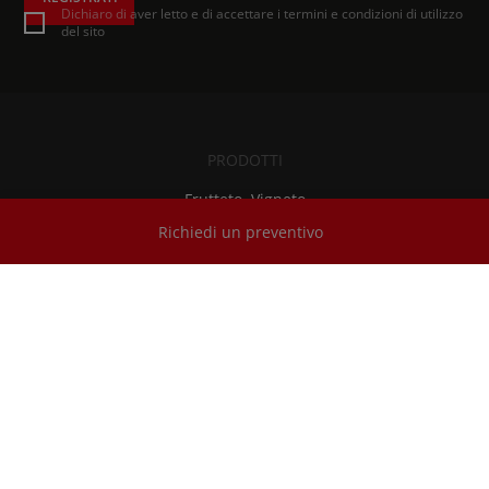
Dichiaro di aver letto e di accettare i
termini e condizioni
di utilizzo
del sito
PRODOTTI
Frutteto, Vigneto
Richiedi un preventivo
Campo aperto
Cingolati
SDF SMART FARMING SOLUTIONS
SDF Guidance
iMonitor
SDF Data Management
Isobus