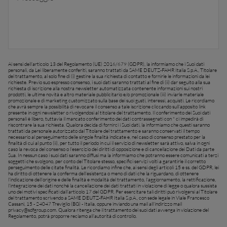
Ai sensi dell’articolo 13 del Regolamento (UE) 2016/679 (GDPR), la informiamo che i Suoi dati
personali, da Lei liberamente conferiti, saranno trattati da SAME DEUTZ-FAHR Italia S.p.A., Titolare
del trattamento, al solo fine di (i) gestire la sua richiesta di contatto e fornirle le informazioni da lei
richieste. Previo suo espresso consenso, i suoi dati saranno trattati al fine di (ii) dar seguito alla sua
richiesta di iscrizione alla nostra newsletter automatizzata contenente informazioni sui nostri
prodotti, le ultime novità e altro materiale pubblicitario e/o promozionale (iii) inviarle materiale
promozionale e di marketing customizzato sulla base dei suoi gusti, interessi, acquisti. Le ricordiamo
che avrà sempre la possibilità di revocare il consenso a tale iscrizione cliccando sull’apposito link
presente in ogni newsletter o rivolgendosi al titolare del trattamento. Il conferimento dei Suoi dati
personali è libero, tuttavia il mancato conferimento dei dati contrassegnati con * ci impedirà di
riscontrare la sua richiesta. Qualora decida di fornirci i Suoi dati, la informiamo che questi saranno
trattati da personale autorizzato dal Titolare del trattamento e saranno conservati il tempo
necessario al perseguimento delle singole finalità indicate e, nel caso di consenso prestato per la
finalità di cui al punto (ii), per tutto il periodo in cui il servizio di newsletter sarà attivo, salva in ogni
caso la revoca del consenso o l’esercizio dei diritti di opposizione e di cancellazione dei Dati da parte
Sua. In nessun caso i suoi dati saranno diffusi ma la informiamo che potranno essere comunicati a terzi
soggetti che svolgono, per conto del Titolare stesso, specifici servizi volti a garantirle il corretto
perseguimento delle citate finalità. Le ricordiamo infine che, ai sensi degli articoli 15 e ss. del GDPR, lei
ha diritto di ottenere la conferma dell’esistenza o meno di dati che la riguardano, di ottenere
l’indicazione dell’origine e delle finalità e modalità del trattamento, l’aggiornamento, la rettificazione,
l’integrazione dei dati nonché la cancellazione dei dati trattati in violazione di legge o qualora sussista
uno dei motivi specificati dall’articolo 17 del GDPR. Per esercitare tali diritti può rivolgersi al Titolare
del trattamento scrivendo a SAME DEUTZ-FAHR Italia S.p.A., con sede legale in Viale Francesco
Cassani, 15 - 24047 Treviglio (BG) - Italia, oppure inviando una mail all’indirizzo mail
privacy@sdfgroup.com
. Qualora ritenga che il trattamento dei suoi dati avvenga in violazione del
Regolamento, potrà proporre reclamo all’autorità di controllo.