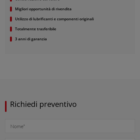
South East Europe (English)
Migliori opportunità di rivendita
uisse (Français)
Utilizzo di lubrificanti e componenti originali
ürkiye (Türkçe)
Totalmente trasferibile
K & Republic of Ireland (English)
3 anni di garanzia
Richiedi preventivo