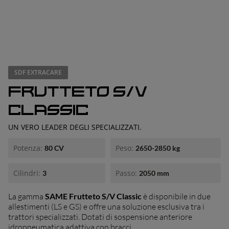
essionario
SDF EXTRACARE
FRUTTETO S/V
CLASSIC
UN VERO LEADER DEGLI SPECIALIZZATI.
Potenza:
Peso:
80 CV
2650-2850 kg
Cilindri:
Passo:
3
2050 mm
La gamma
SAME Frutteto S/V Classic
è disponibile in due
allestimenti (LS e GS) e offre una soluzione esclusiva tra i
trattori specializzati. Dotati di sospensione anteriore
idropneumatica adattiva con bracci