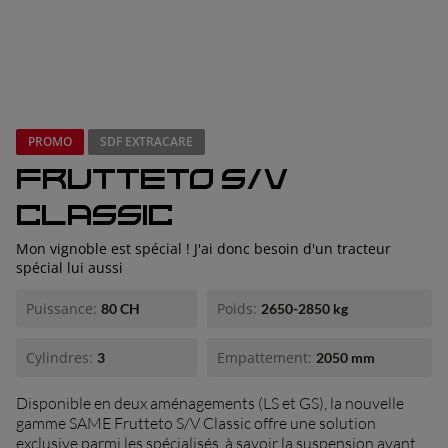
concessionnaires
PROMO
SDF EXTRACARE
FRUTTETO S/V
CLASSIC
Mon vignoble est spécial ! J'ai donc besoin d'un tracteur
spécial lui aussi
Puissance:
Poids:
80 CH
2650-2850 kg
Cylindres:
Empattement:
3
2050 mm
Disponible en deux aménagements (LS et GS), la nouvelle
gamme SAME Frutteto S/V Classic offre une solution
exclusive parmi les spécialisés, à savoir la suspension avant