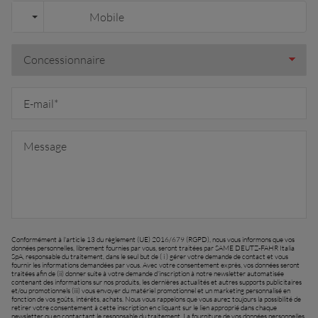
Conformément à l'article 13 du règlement (UE) 2016/679 (RGPD), nous vous informons que vos
données personnelles, librement fournies par vous, seront traitées par SAME DEUTZ-FAHR Italia
SpA, responsable du traitement, dans le seul but de ( i ) gérer votre demande de contact et vous
fournir les informations demandées par vous. Avec votre consentement exprès, vos données seront
traitées afin de (ii) donner suite à votre demande d'inscription à notre newsletter automatisée
contenant des informations sur nos produits, les dernières actualités et autres supports publicitaires
et/ou promotionnels (iii) vous envoyer du matériel promotionnel et un marketing personnalisé en
fonction de vos goûts, intérêts, achats. Nous vous rappelons que vous aurez toujours la possibilité de
retirer votre consentement à cette inscription en cliquant sur le lien approprié dans chaque
newsletter ou en contactant le responsable du traitement. La fourniture de vos données personnelles