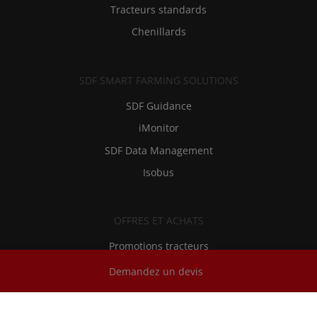
Tracteurs standards
Chenillards
SDF SMART FARMING SOLUTIONS
SDF Guidance
iMonitor
SDF Data Management
Isobus
OFFRES ET ACHATS
Promotions tracteurs
Financements
Demandez un devis
Recherche de concessionnaires