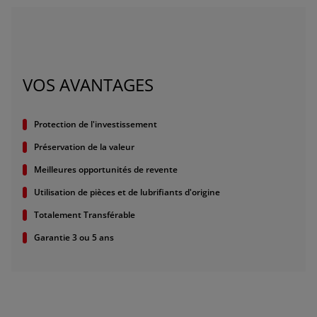
FAR EAST AND
PACIFIC
Demandez un devis
Inscription Newsletter
VOS AVANTAGES
ar East and Pacific (English)
Recherche de concessionnaires
Protection de l'investissement
Préservation de la valeur
EUROPE
Meilleures opportunités de revente
Utilisation de pièces et de lubrifiants d'origine
Central Europe (Deutsch)
Totalement Transférable
Deutschland (Deutsch)
Garantie 3 ou 5 ans
España (Español)
France (Français)
talia (Italiano)