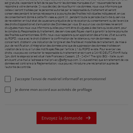
est gratuite, cependant le fait de ne pas fournir les données marquées d'un * nous empêchera de
répondre à votre demande. Si vous décidez de nous fournir vos données, nous vous informons que
celles-ci seront traitées par le personnel autorisé par le responsable du traitement et seront
conservées pendant le temps nécessaire à la poursuite des finalités individuelles indiquées et, en cas
de consentement donné à cette fin visée au point (ii) , pendant toute la période d'activité du service
de newsletter, en tout état de cause sans préjudice de la révocation du consentement ou de l'exercice
des droits d'opposition et d'annulation des Données par vous. En aucun cas vos données ne seront
divulguées mais nous vous informons qu'elles pourront être divulguées à des tiers qui exécutent, pour
le compte du Responsable du traitement, des services spécifiques visant à garantir la bonne poursuite
des finalités susmentionnées. Enfin, nous vous rappelons qu'en application des articles 15 et suivants.
du RGPD, vous avez le droit d'obtenir la confirmation de l'existence ou non de données vous
concernant, d'obtenir une indication de l'origine et des finalités et modalités de traitement, de mise à
jour, de rectification, d'intégration des données ainsi que de suppression des données traitées en
violation de la loi ou si l'un des motifs spécifiés par l'article 17 du RGPD existe. Pour exercer ces
droits, vous pouvez contacter le responsable du traitement en écrivant à SAME DEUTZ-FAHR Italia
SpA, dont le siège social est situé Viale Francesco Cassani, 15 - 24047 Treviglio (BG) - Italie, ou en
envoyant un e-mail à l'adresse e-mail
privacy@sdfgroup.com
. Si vous estimez que le traitement de vos
données est contraire à la Réglementation, vous pouvez introduire une réclamation auprès de
l'autorité de contrôle.
J'accepte l'envoi de matériel informatif et promotionnel
Je donne mon accord aux activités de profilage
Envoyez la demande