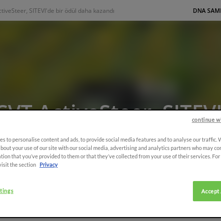
ctiveSteer, SITEVI'de bir ödül daha kazandı
DNA SAM
CVT ActiveSteer, SITEVI
continue w
a kazandı
s to personalise content and ads, to provide social media features and to analyse our traffic.
bout your use of our site with our social media, advertising and analytics partners who may co
tion that you’ve provided to them or that they’ve collected from your use of their services. Fo
visit the section
Privacy
V
tings
Accept 