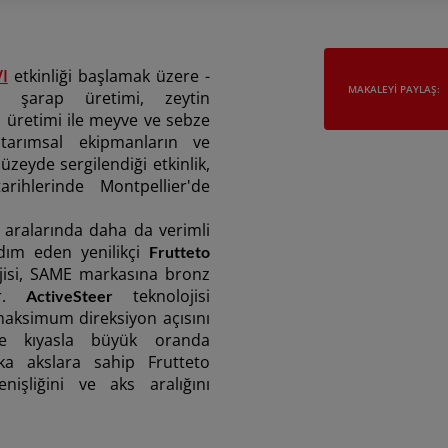
I
etkinliği başlamak üzere -
MAKALEYI PAYLAŞ:
ve şarap üretimi, zeytin
ağı üretimi ile meyve ve sebze
ik tarımsal ekipmanların ve
düzeyde sergilendiği etkinlik,
rihlerinde Montpellier'de
a aralarında daha da verimli
rdım eden yenilikçi
Frutteto
jisi, SAME markasına bronz
ır.
teknolojisi
ActiveSteer
maksimum direksiyon açısını
öre kıyasla büyük oranda
rka akslara sahip Frutteto
nişliğini ve aks aralığını