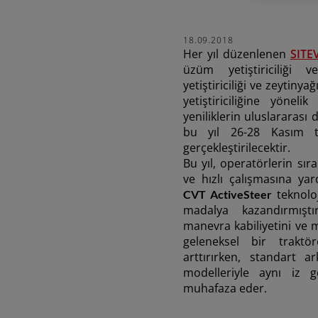
FRUTTETO 80 PLATFORM
FAZ V
18.09.2018
76 HP
Her yıl düzenlenen
SITEV
üzüm yetiştiriciliği 
yetiştiriciliği ve zeytiny
DELFİNO FAZ V
yetiştiriciliğine yönel
V
50 - 60 HP
yeniliklerin uluslararası 
bu yıl 26-28 Kasım ta
gerçekleştirilecektir.
Bu yıl, operatörlerin sır
ve hızlı çalışmasına ya
teknolo
CVT ActiveSteer
madalya kazandırmışt
manevra kabiliyetini ve 
geleneksel bir trakt
arttırırken, standart a
modelleriyle aynı iz ge
muhafaza eder.