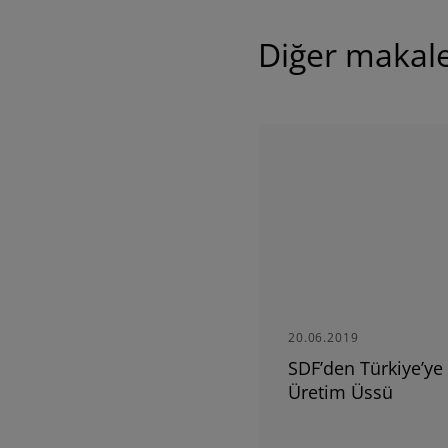
Diğer makale
AMERICA
América Latina (Español)
AFRICA AND
MIDDLE-EAST
20.06.2019
Africa and Middle-East (English)
SDF’den Türkiye’ye
Afrique et Moyen Orient (Français)
Üretim Üssü
Fiya