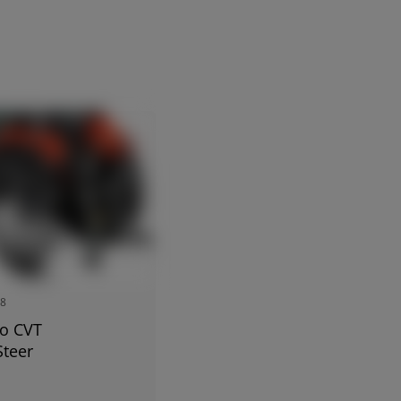
EUROPE
Central Europe (Deutsch)
Deutschland (Deutsch)
España (Español)
France (Français)
Italia (Italiano)
Portugal (Português)
18
Schweiz (Deutsch)
to CVT
South East Europe (English)
Steer
Suisse (Français)
 Bul