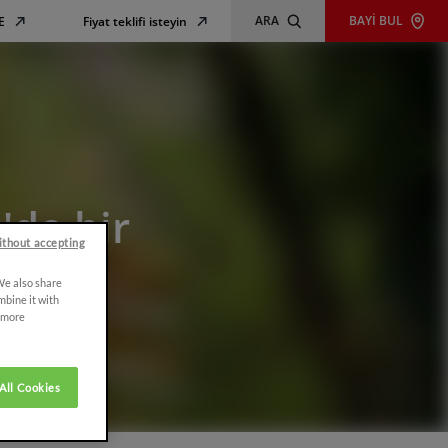
ARA
BAYİ BUL
E
Fiyat teklifi isteyin
'de bir
ithout accepting
 We also share
mbine it with
r more
All Cookies