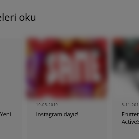
leri oku
ASIA
South East Asia (English)
FAR EAST AND
PACIFIC
10.05.2019
8.11.20
Far East and Pacific (English)
 Yeni
Instagram'dayız!
Frutte
Active
t teklifi isteyin
Teknik Yardim Isteyin
Bayi