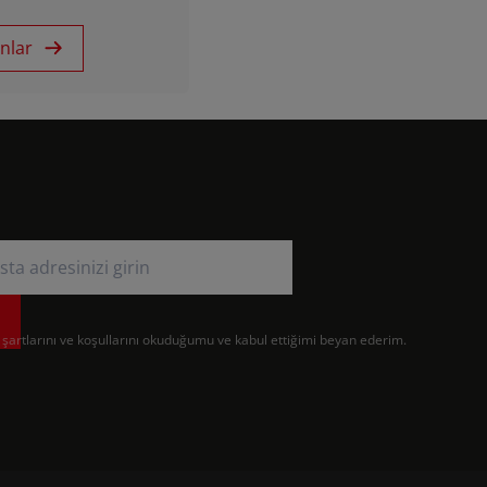
Türkiye (Türkçe)
nlar
UK & Republic of Ireland (English)
m şartlarını ve koşullarını okuduğumu ve kabul ettiğimi beyan ederim.