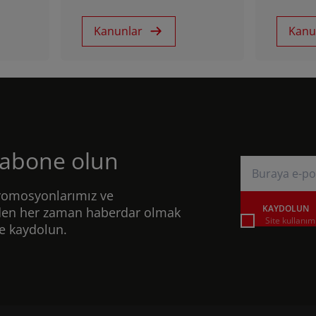
Kanunlar
Kanu
 abone olun
romosyonlarımız ve
KAYDOLUN
zden her zaman haberdar olmak
Site kullanı
ze kaydolun.