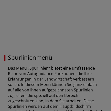
uisse (Français)
ürkiye (Türkçe)
K & Republic of Ireland (English)
Spurlinienmenü
Das Menü „Spurlinien“ bietet eine umfassende
Reihe von Autoguidance-Funktionen, die Ihre
Erfahrungen in der Landwirtschaft verbessern
sollen. In diesem Menü können Sie ganz einfach
auf alle von Ihnen aufgezeichneten Spurlinien
zugreifen, die speziell auf den Bereich
zugeschnitten sind, in dem Sie arbeiten. Diese
Spurlinien werden auf dem Hauptbildschirm