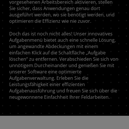
vorgesehenen Arbeitsbereich aktivieren, stellen
Sie sicher, dass Anwendungen genau dort
Africa and Middle-East (English)
ausgeführt werden, wo sie benötigt werden, und
optimieren die Effizienz wie nie zuvor.
Afrique et Moyen Orient (Français)
Doch das ist noch nicht alles! Unser innovatives
Aufgabenmenü bietet auch eine schnelle Lösung,
um angewandte Abdeckungen mit einem
ASIA
einfachen Klick auf die Schaltfläche „Aufgabe
löschen“ zu entfernen. Verabschieden Sie sich von
unnötigem Durcheinander und genießen Sie mit
outh East Asia (English)
unserer Software eine optimierte
Aufgabenverwaltung. Erleben Sie die
Leistungsfähigkeit einer effizienten
Aufgabenausführung und freuen Sie sich über die
FAR EAST AND
neugewonnene Einfachheit Ihrer Feldarbeiten.
PACIFIC
Angebot anfordern
Für den newsletter anmelde