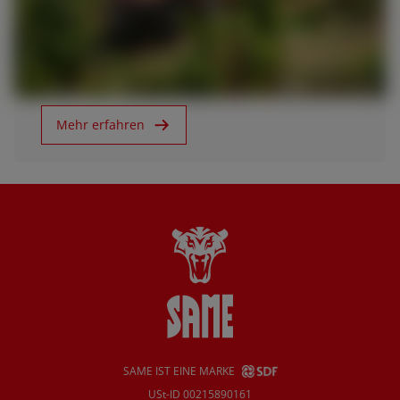
11.11.19
Agritechnica 2019
Mehr erfahren
SAME IST EINE MARKE
USt-ID 00215890161