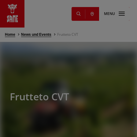
MENU
Frutteto CVT
Home
News und Events
s
NEUHEITEN
e
ming Solutions
 und Schmiermittel
vice
d Service
Frutteto CVT
für SAME
g
nts