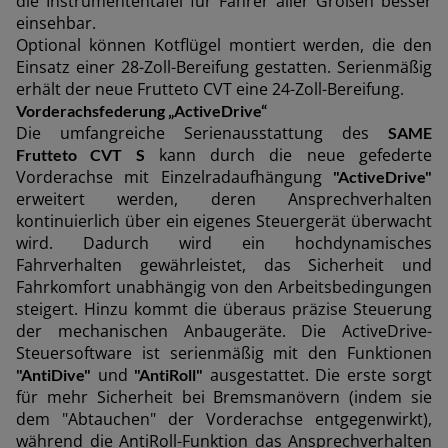
die Instrumententafel für Fahrer aller Größen besser
einsehbar.
AMERICA
Optional können Kotflügel montiert werden, die den
Einsatz einer 28-Zoll-Bereifung gestatten. Serienmäßig
erhält der neue Frutteto CVT eine 24-Zoll-Bereifung.
América Latina (Español)
Vorderachsfederung „ActiveDrive“
Die umfangreiche Serienausstattung des
SAME
kann durch die neue gefederte
Frutteto CVT S
Vorderachse mit Einzelradaufhängung
"ActiveDrive"
erweitert werden, deren Ansprechverhalten
AFRICA AND MIDDLE-
kontinuierlich über ein eigenes Steuergerät überwacht
wird. Dadurch wird ein hochdynamisches
EAST
Fahrverhalten gewährleistet, das Sicherheit und
Fahrkomfort unabhängig von den Arbeitsbedingungen
steigert. Hinzu kommt die überaus präzise Steuerung
Africa and Middle-East (English)
der mechanischen Anbaugeräte. Die ActiveDrive-
Steuersoftware ist serienmäßig mit den Funktionen
Afrique et Moyen Orient (Français)
und
ausgestattet. Die erste sorgt
"AntiDive"
"AntiRoll"
für mehr Sicherheit bei Bremsmanövern (indem sie
dem "Abtauchen" der Vorderachse entgegenwirkt),
während die AntiRoll-Funktion das Ansprechverhalten