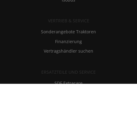
VERTRIEB & SERVICE
Sonderangebote Traktoren
Finanzierung
Vertragshändler suchen
ERSATZTEILE UND SERVICE
SDF Extracare
Ersatzteile und Schmierstoffe
Kundendienst
RMI - Reparatur und Wartungsinformationen