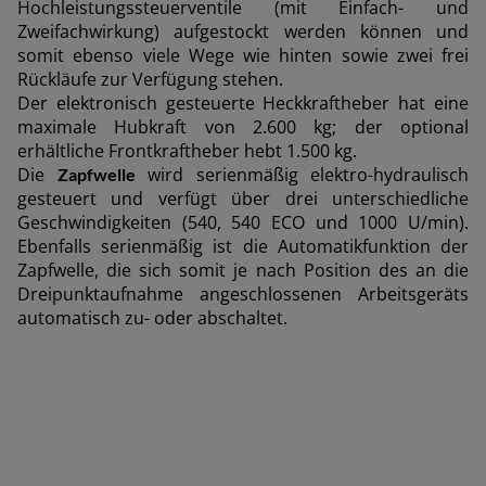
Hochleistungssteuerventile (mit Einfach- und
Zweifachwirkung) aufgestockt werden können und
Deutschland (Deutsch)
somit ebenso viele Wege wie hinten sowie zwei frei
España (Español)
Rückläufe zur Verfügung stehen.
Der elektronisch gesteuerte Heckkraftheber hat eine
France (Français)
maximale Hubkraft von 2.600 kg; der optional
erhältliche Frontkraftheber hebt 1.500 kg.
talia (Italiano)
Die
wird serienmäßig elektro-hydraulisch
Zapfwelle
Portugal (Português)
gesteuert und verfügt über drei unterschiedliche
Geschwindigkeiten (540, 540 ECO und 1000 U/min).
Schweiz (Deutsch)
Ebenfalls serienmäßig ist die Automatikfunktion der
Zapfwelle, die sich somit je nach Position des an die
South East Europe (English)
Dreipunktaufnahme angeschlossenen Arbeitsgeräts
uisse (Français)
automatisch zu- oder abschaltet.
ürkiye (Türkçe)
K & Republic of Ireland (English)