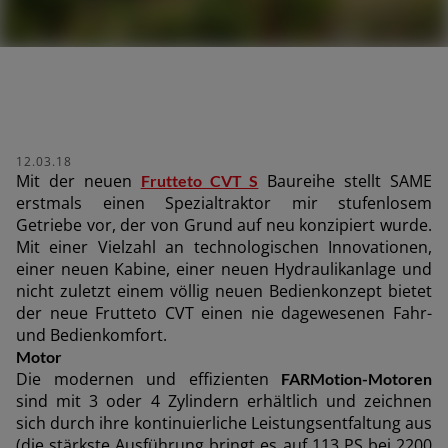
er suchen
12.03.18
Mit der neuen
Baureihe stellt SAME
Frutteto CVT S
erstmals einen Spezialtraktor mir stufenlosem
Getriebe vor, der von Grund auf neu konzipiert wurde.
Mit einer Vielzahl an technologischen Innovationen,
einer neuen Kabine, einer neuen Hydraulikanlage und
nicht zuletzt einem völlig neuen Bedienkonzept bietet
der neue Frutteto CVT einen nie dagewesenen Fahr-
und Bedienkomfort.
Motor
Die modernen und effizienten
FARMotion-Motoren
sind mit 3 oder 4 Zylindern erhältlich und zeichnen
sich durch ihre kontinuierliche Leistungsentfaltung aus
(die stärkste Ausführung bringt es auf 113 PS bei 2200