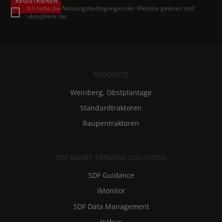
REGISTRIEREN
Ich habe die Nutzungsbedingungen der Website gelesen und
akzeptiere sie.
PRODUKTE
Weinberg, Obstplantage
Standardtraktoren
Raupentraktoren
SDF SMART FARMING SOLUTIONS
SDF Guidance
iMonitor
SDF Data Management
Isobus