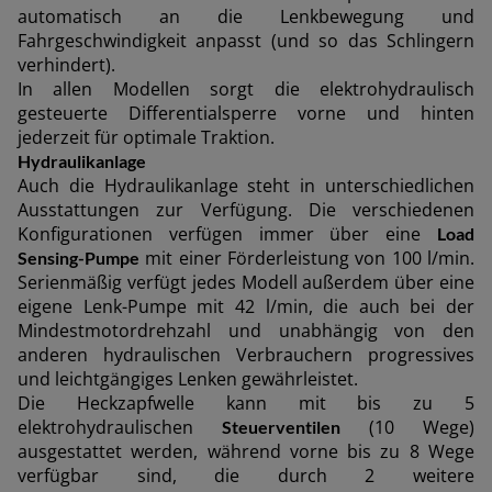
ASIA
automatisch an die Lenkbewegung und
Fahrgeschwindigkeit anpasst (und so das Schlingern
verhindert).
outh East Asia (English)
In allen Modellen sorgt die elektrohydraulisch
gesteuerte Differentialsperre vorne und hinten
jederzeit für optimale Traktion.
Hydraulikanlage
FAR EAST AND
Auch die Hydraulikanlage steht in unterschiedlichen
Ausstattungen zur Verfügung. Die verschiedenen
Konfigurationen verfügen immer über eine
Load
PACIFIC
Angebot anfordern
Für den newsletter anmelde
mit einer Förderleistung von 100 l/min.
Sensing-Pumpe
Serienmäßig verfügt jedes Modell außerdem über eine
eigene Lenk-Pumpe mit 42 l/min, die auch bei der
ar East and Pacific (English)
Mindestmotordrehzahl und unabhängig von den
Vertragshändler suchen
anderen hydraulischen Verbrauchern progressives
und leichtgängiges Lenken gewährleistet.
Die Heckzapfwelle kann mit bis zu 5
EUROPE
elektrohydraulischen
(10 Wege)
Steuerventilen
ausgestattet werden, während vorne bis zu 8 Wege
verfügbar sind, die durch 2 weitere
Central Europe (Deutsch)