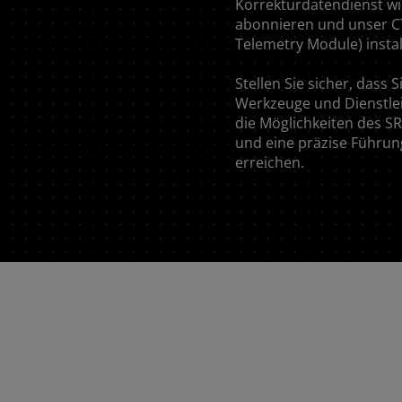
Korrekturdatendienst wi
FAR EAST AND
abonnieren und unser 
Telemetry Module) insta
PACIFIC
Stellen Sie sicher, dass S
Werkzeuge und Dienstle
Far East and Pacific (English)
die Möglichkeiten des S
ern
Für den newsletter anmelden
Vertrag
und eine präzise Führung
erreichen.