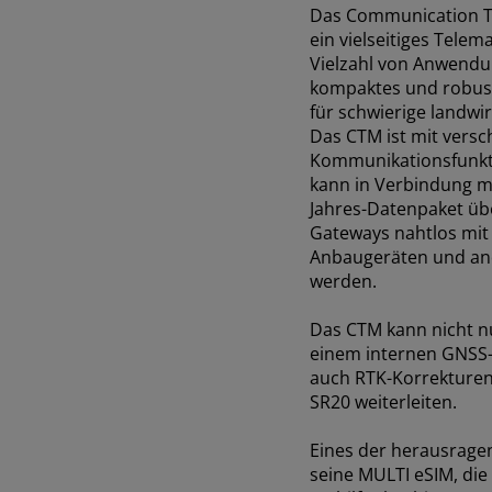
Das Communication Te
ein vielseitiges Telema
Vielzahl von Anwendun
kompaktes und robust
für schwierige landwi
Das CTM ist mit vers
Kommunikationsfunkt
kann in Verbindung mi
Jahres-Datenpaket üb
Gateways nahtlos mit
Anbaugeräten und an
werden.
Das CTM kann nicht nu
einem internen GNSS
auch RTK-Korrekture
SR20 weiterleiten.
Eines der herausrage
seine MULTI eSIM, di