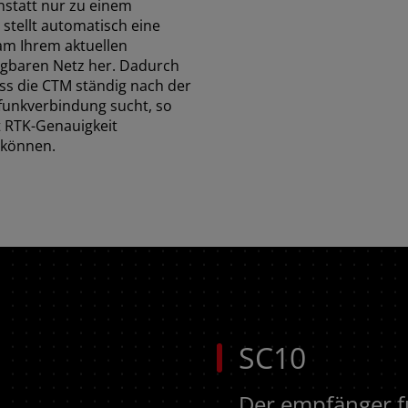
nstatt nur zu einem
 stellt automatisch eine
m Ihrem aktuellen
ügbaren Netz her. Dadurch
ass die CTM ständig nach der
funkverbindung sucht, so
t RTK-Genauigkeit
 können.
SC10
Der empfänger f