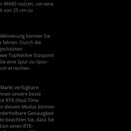
r WAAS nutzen, um eine
t von 25 cm zu
-Aktivierung können Sie
 fahren. Durch die
gestützten
wie TopNetlive Starpoint
ie eine Spur-zu-Spur-
 cm erreichen.
EUROPE
 Markt verfügbare
Ihnen unsere beste
mit RTK (Real-Time
Central Europe (Deutsch)
. In diesem Modus können
iederholbare Genauigkeit
Deutschland (Deutsch)
te beachten Sie, dass Sie
tion einen RTK-
España (Español)