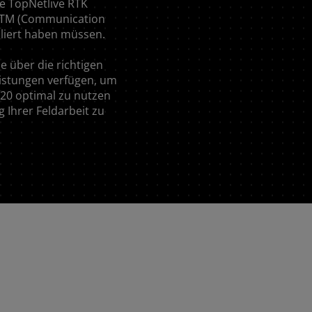
e TopNetlive RTK
France (Français)
CTM (Communication
lliert haben müssen.
Italia (Italiano)
ie über die richtigen
Portugal (Português)
istungen verfügen, um
Schweiz (Deutsch)
R20 optimal zu nutzen
shändler suchen
 Ihrer Feldarbeit zu
South East Europe (English)
Suisse (Français)
Türkiye (Türkçe)
UK & Republic of Ireland (English)