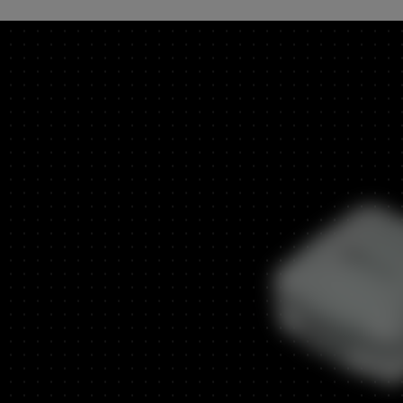
CLASSIC
80 PS
DELFINO
50 - 60 PS
NEUHEITEN
Frutteto PRO
91-116 PS
Weitere Informationen
KRYPTON F
76-102 PS