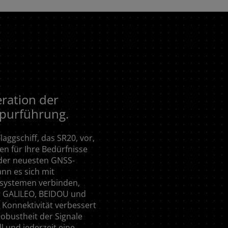
ration der
purführung.
laggschiff, das SR20, vor,
en für Ihre Bedürfnisse
 der neuesten GNSS-
nn es sich mit
nsystemen verbinden,
 GALILEO, BEIDOU und
Konnektivität verbessert
Robustheit der Signale
l und jederzeit eine