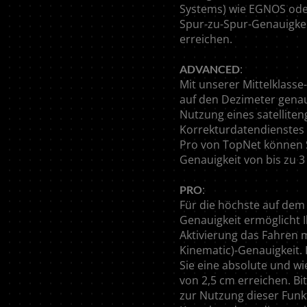
Systems) wie EGNOS ode
Spur-zu-Spur-Genauigkei
erreichen.
:
ADVANCED
Mit unserer Mittelklasse
auf den Dezimeter genau
Nutzung eines satelliten
Korrekturdatendienstes 
Pro von TopNet können S
Genauigkeit von bis zu 3
:
PRO
ASIA
Für die höchste auf dem
Genauigkeit ermöglicht 
Aktivierung das Fahren 
South East Asia (English)
Kinematic)-Genauigkeit
Sie eine absolute und w
von 2,5 cm erreichen. Bit
zur Nutzung dieser Funk