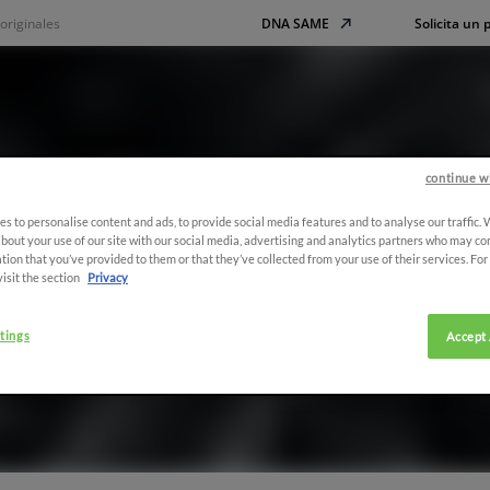
originales
DNA SAME
Solicita un
continue w
s to personalise content and ads, to provide social media features and to analyse our traffic.
nes de recambios y lu
bout your use of our site with our social media, advertising and analytics partners who may co
tion that you’ve provided to them or that they’ve collected from your use of their services. Fo
visit the section
Privacy
s
tings
Accept 