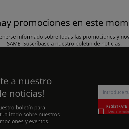
hay promociones en este mom
ASIA
enerse informado sobre todas las promociones y no
SAME, Suscríbase a nuestro boletín de noticias.
South East Asia (English)
te a nuestro
FAR EAST AND
e noticias!
PACIFIC
uestro boletín para
REGÍSTRATE
Declaro habe
Far East and Pacific (English)
ualizado sobre nuestros
to
Solicita Accesorios Y Piezas De Repuesto
omociones y eventos.