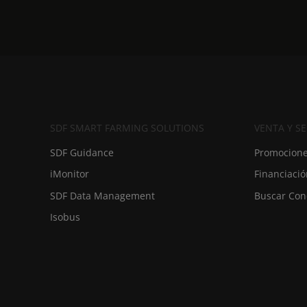
SDF SMART FARMING SOLUTIONS
VENTA Y SE
SDF Guidance
Promocione
iMonitor
Financiaci
SDF Data Management
Buscar Con
Isobus