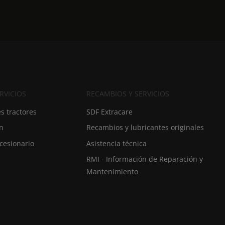
Suisse (Français)
Türkiye (Türkçe)
UK & Republic of Ireland (English)
RVICIOS
RECAMBIOS Y SERVICIOS
s tractores
SDF Extracare
ón
Recambios y lubricantes originales
cesionario
Asistencia técnica
RMI - Información de Reparación y
Mantenimiento