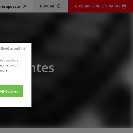
BUSCAR
BUSCAR CONCESIONARIO
 presupuesto
ithout accepting
 We also share
bricantes
mbine it with
r more
All Cookies