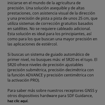
ASIA
iniciarse en el mundo de la agricultura de
precisión. Una solución asequible y de altas
prestaciones, con asistencia visual de la dirección
outh East Asia (English)
y una precisión de pista a pista de unos 25 cm, que
utiliza sistemas de corrección gratuitos basados
en satélites. No se requiere cableado adicional.
Esta solución es ideal para los principiantes, así
como para los que buscan una mayor precisión en
FAR EAST AND
las aplicaciones de estiércol.
Solicita un presupuesto
PACIFIC
Si buscas un sistema de guiado automático de
primer nivel, no busques más: el SR20 es el tuyo. El
Solicita Accesorios Y Piezas De Repuesto
SR20 ofrece niveles de precisión ajustables
ar East and Pacific (English)
(precisión submétrica, precisión decimétrica con
la función ADVANCE y precisión centimétrica con
la activación PRO).
Buscar concesionario
EUROPE
Para saber más sobre nuestros receptores GNSS y
otros dispositivos hardware para SDF Guidance,
.
haz clic aquí