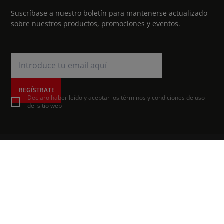
Suscríbase a nuestro boletín para mantenerse actualizado
sobre nuestros productos, promociones y eventos.
REGÍSTRATE
Declaro haber leído y aceptar los términos y condiciones de uso
del sitio web
PRODUCTOS
Viñedos, frutales
Campo abierto