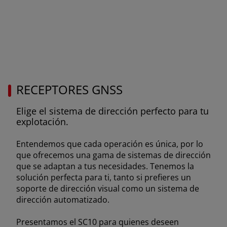
AMERICA
América Latina (Español)
RECEPTORES GNSS
AFRICA AND MIDDLE-
Elige el sistema de dirección perfecto para tu
explotación.
EAST
Entendemos que cada operación es única, por lo
que ofrecemos una gama de sistemas de dirección
Africa and Middle-East (English)
que se adaptan a tus necesidades. Tenemos la
solución perfecta para ti, tanto si prefieres un
Afrique et Moyen Orient (Français)
soporte de dirección visual como un sistema de
dirección automatizado.
Presentamos el SC10 para quienes deseen