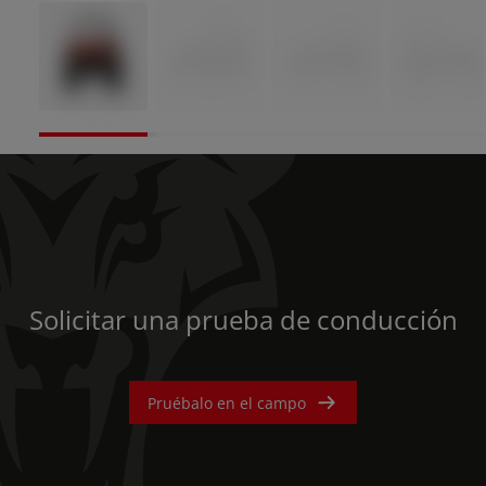
AMERICA
América Latina (Español)
AFRICA AND MIDDLE-
EAST
Solicitar una prueba de conducción
Africa and Middle-East (English)
Pruébalo en el campo
Afrique et Moyen Orient (Français)