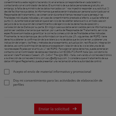
consentimiento a este registro haciendo clic en el enlace correspondiente en cada boletín o
contactando con el controlador de datos. El suministro de sus datos personales es gratuito, sin
embargo, la falta de suministro de los datos marcados con * nos impedirá responder a su solicitud. Si
decide facilitarnos sus datos, le informamos que estos serán tratados por personal autorizado por el
Responsable del tratamiento y se conservarán durante el tiempo necesario para perseguir las
finalidades individuales indicadas y, en caso de consentimiento prestado al efecto. a que se refiere el
punto (ii), durante todo el periodo en que el servicio de newsletter estará activo, en todo caso sin
perjuicio de la revocación del consentimiento o del ejercicio de los derechos de oposición y
cancelación de los Datos por su parte. En ningún caso sus datos serán cedidos pero le informamos que
podrán ser cedidos a terceros que realicen, por cuenta del Responsable del Tratamiento, servicios
específicos encaminados a garantizar la correcta consecución de las finalidades antes indicadas.
Finalmente, le recordamos que, de conformidad con los artículos 15 y siguientes. del RGPD, tiene
derecho a obtener la confirmación de la existencia o no de datos que le conciernen, a obtener una
indicación del origen y los fines y métodos de procesamiento, actualización, rectificación, integración
de datos, así como la eliminación de datos procesados ​​en violación de la ley o si existe una de las
razones especificadas por el artículo 17 del RGPD. Para ejercer estos derechos, puede ponerse en
contacto con el Controlador de datos escribiendo a SAME DEUTZ-FAHR Italia SpA, con domicilio
social en Viale Francesco Cassani, 15 - 24047 Treviglio (BG) - Italia, o enviando un correo electrónico
a la dirección de correo electrónico
privacy@sdfgroup.com
. Si considera que el tratamiento de sus
datos infringe el Reglamento, puede presentar una reclamación ante la autoridad de control.
Acepto el envío de material informativo y promocional
Doy mi consentimiento para las actividades de elaboración de
perfiles
Enviar la solicitud