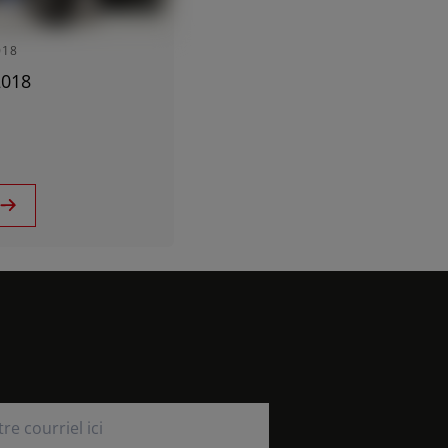
Central Europe (Deutsch)
Deutschland (Deutsch)
018
España (Español)
2018
France (Français)
Italia (Italiano)
Portugal (Português)
Schweiz (Deutsch)
concessionnaires
South East Europe (English)
Suisse (Français)
Türkiye (Türkçe)
UK & Republic of Ireland (English)