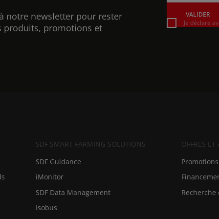
à notre newsletter pour rester
VALIDER
Je déclare av
 produits, promotions et
SDF SMART FARMING SOLUTIONS
OFFRES ET
SDF Guidance
Promotions
ds
iMonitor
Financeme
SDF Data Management
Recherche 
Isobus