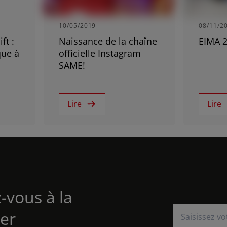
South East Asia (English)
10/05/2019
08/11/2
ft :
Naissance de la chaîne
EIMA 
FAR EAST AND
que à
officielle Instagram
SAME!
PACIFIC
Lire
Lire
Far East and Pacific (English)
vis
Inscription Newsletter
Recherche de 
z-vous à la
er