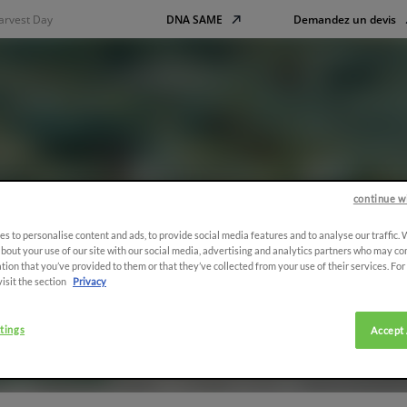
arvest Day
DNA SAME
Demandez un devis
continue w
rique Du Sud - Harve
s to personalise content and ads, to provide social media features and to analyse our traffic.
bout your use of our site with our social media, advertising and analytics partners who may co
tion that you’ve provided to them or that they’ve collected from your use of their services. Fo
visit the section
Privacy
tings
Accept 