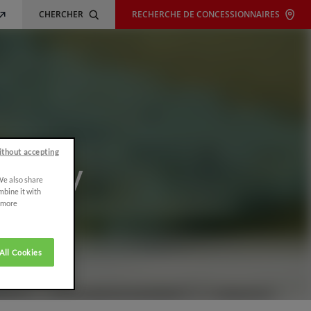
CHERCHER
RECHERCHE DE CONCESSIONNAIRES
ithout accepting
st Day
 We also share
mbine it with
r more
All Cookies