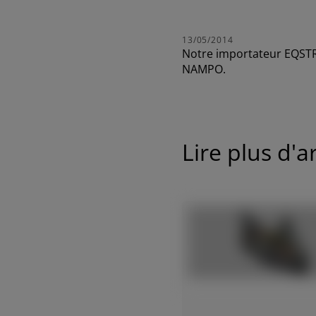
Platform
75-111 CV
13/05/2014
Notre
importateur
EQST
Découvrez
NAMPO.
FRUTTETO³ S/V
Lire plus d'ar
FRUTTETO³ NATURAL
AMERICA