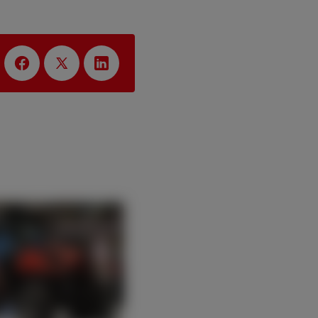
:
EUROPE