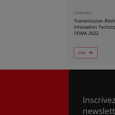
América Latina (Español)
23/06/2021
Transmission RVshi
AFRICA AND
Innovation Techni
l'EIMA 2022
MIDDLE-EAST
Lire
Africa and Middle-East (English)
Demandez un de
Afrique et Moyen Orient (Français)
Inscrive
newslett