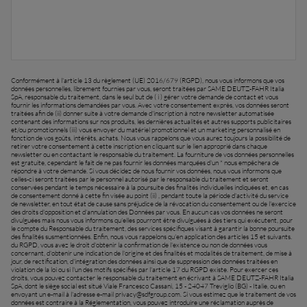
FAR EAST AND
PACIFIC
Conformément à l'article 13 du règlement (UE) 2016/679 (RGPD), nous vous informons que vos
Demandez un devis
Inscription Newsletter
données personnelles, librement fournies par vous, seront traitées par SAME DEUTZ-FAHR Italia
SpA, responsable du traitement, dans le seul but de ( i ) gérer votre demande de contact et vous
fournir les informations demandées par vous. Avec votre consentement exprès, vos données seront
traitées afin de (ii) donner suite à votre demande d'inscription à notre newsletter automatisée
contenant des informations sur nos produits, les dernières actualités et autres supports publicitaires
ar East and Pacific (English)
et/ou promotionnels (iii) vous envoyer du matériel promotionnel et un marketing personnalisé en
Recherche de concessionnaires
fonction de vos goûts, intérêts, achats. Nous vous rappelons que vous aurez toujours la possibilité de
retirer votre consentement à cette inscription en cliquant sur le lien approprié dans chaque
newsletter ou en contactant le responsable du traitement. La fourniture de vos données personnelles
est gratuite, cependant le fait de ne pas fournir les données marquées d'un * nous empêchera de
répondre à votre demande. Si vous décidez de nous fournir vos données, nous vous informons que
celles-ci seront traitées par le personnel autorisé par le responsable du traitement et seront
conservées pendant le temps nécessaire à la poursuite des finalités individuelles indiquées et, en cas
EUROPE
de consentement donné à cette fin visée au point (ii) , pendant toute la période d'activité du service
de newsletter, en tout état de cause sans préjudice de la révocation du consentement ou de l'exercice
des droits d'opposition et d'annulation des Données par vous. En aucun cas vos données ne seront
divulguées mais nous vous informons qu'elles pourront être divulguées à des tiers qui exécutent, pour
le compte du Responsable du traitement, des services spécifiques visant à garantir la bonne poursuite
Central Europe (Deutsch)
des finalités susmentionnées. Enfin, nous vous rappelons qu'en application des articles 15 et suivants.
du RGPD, vous avez le droit d'obtenir la confirmation de l'existence ou non de données vous
concernant, d'obtenir une indication de l'origine et des finalités et modalités de traitement, de mise à
Deutschland (Deutsch)
jour, de rectification, d'intégration des données ainsi que de suppression des données traitées en
violation de la loi ou si l'un des motifs spécifiés par l'article 17 du RGPD existe. Pour exercer ces
droits, vous pouvez contacter le responsable du traitement en écrivant à SAME DEUTZ-FAHR Italia
España (Español)
SpA, dont le siège social est situé Viale Francesco Cassani, 15 - 24047 Treviglio (BG) - Italie, ou en
envoyant un e-mail à l'adresse e-mail
privacy@sdfgroup.com
. Si vous estimez que le traitement de vos
données est contraire à la Réglementation, vous pouvez introduire une réclamation auprès de