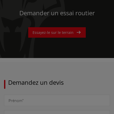
Demander un essai routier
Essayez-le sur le terrain
Demandez un devis
AMERICA