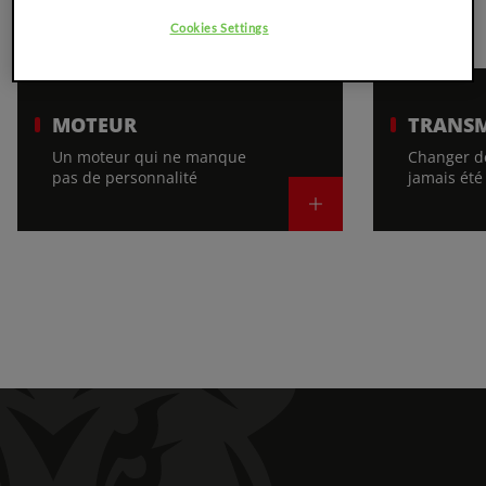
Vue d'ensemble
Cookies Settings
MOTEUR
TRANSM
Un moteur qui ne manque
Changer de
pas de personnalité
jamais été