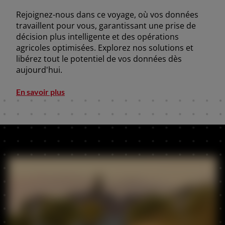
Portugal (Português)
Rejoignez-nous dans ce voyage, où vos données
Schweiz (Deutsch)
travaillent pour vous, garantissant une prise de
décision plus intelligente et des opérations
South East Europe (English)
agricoles optimisées. Explorez nos solutions et
libérez tout le potentiel de vos données dès
uisse (Français)
aujourd'hui.
ürkiye (Türkçe)
En savoir plus
K & Republic of Ireland (English)