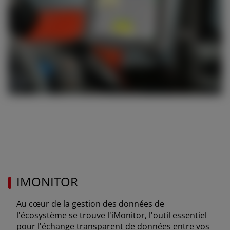
AFRICA AND MIDDLE-
EAST
Africa and Middle-East (English)
Afrique et Moyen Orient (Français)
ASIA
IMONITOR
outh East Asia (English)
Au cœur de la gestion des données de
l'écosystème se trouve l'iMonitor, l'outil essentiel
pour l'échange transparent de données entre vos