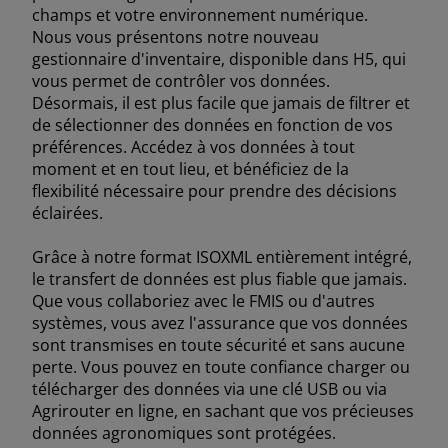
FAR EAST AND
champs et votre environnement numérique.
Nous vous présentons notre nouveau
PACIFIC
Demandez un devis
Inscription Newsletter
gestionnaire d'inventaire, disponible dans H5, qui
vous permet de contrôler vos données.
Désormais, il est plus facile que jamais de filtrer et
ar East and Pacific (English)
de sélectionner des données en fonction de vos
Recherche de concessionnaires
préférences. Accédez à vos données à tout
moment et en tout lieu, et bénéficiez de la
flexibilité nécessaire pour prendre des décisions
EUROPE
éclairées.
Grâce à notre format ISOXML entièrement intégré,
Central Europe (Deutsch)
le transfert de données est plus fiable que jamais.
Que vous collaboriez avec le FMIS ou d'autres
Deutschland (Deutsch)
systèmes, vous avez l'assurance que vos données
sont transmises en toute sécurité et sans aucune
España (Español)
perte. Vous pouvez en toute confiance charger ou
France (Français)
télécharger des données via une clé USB ou via
Agrirouter en ligne, en sachant que vos précieuses
talia (Italiano)
données agronomiques sont protégées.