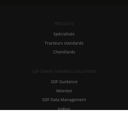
PRODUITS
Spécialisés
Tracteurs standards
Chenillards
SDF SMART FARMING SOLUTIONS
SDF Guidance
iMonitor
SDF Data Management
Isobus