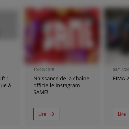
PACIFIC
Far East and Pacific (English)
vis
Inscription Newsletter
Recherche de 
10/05/2019
08/11/2
ft :
Naissance de la chaîne
EIMA 
que à
officielle Instagram
SAME!
Lire
Lire