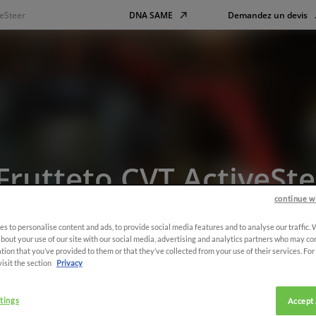
veSteer
DNA SAME
Demandez un devis
Frutteto CVT ActiveSte
continue w
s to personalise content and ads, to provide social media features and to analyse our traffic.
bout your use of our site with our social media, advertising and analytics partners who may co
tion that you’ve provided to them or that they’ve collected from your use of their services. Fo
visit the section
Privacy
tings
Accept 