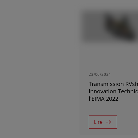
MIDDLE-EAST
Africa and Middle-East (English)
Demandez un de
Afrique et Moyen Orient (Français)
23/06/2021
Transmission RVshi
Innovation Techni
l'EIMA 2022
Lire