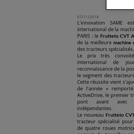
Platform
75-111 CV
07/11/2018
L'innovation SAME es
Découvrez
international de la machi
PARIS : le
Frutteto CVT A
de la meilleure
machine 
des tracteurs spécialisés.
FRUTTETO³ S/V
Le prix très convoi
international de jou
reconnaissance de la pos
le segment des tracteurs
FRUTTETO³ NATURAL
Cette réussite vient s'aj
de l'année » remporté
ActiveDrive, le premier t
pont avant avec 
indépendantes.
Le nouveau
Frutteto CVT
tracteur spécialisé pou
de quatre roues motrice