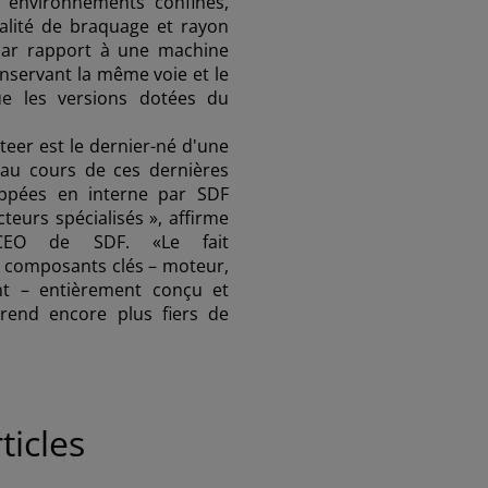
n environnements confinés,
ualité de braquage et rayon
par rapport à une machine
onservant la même voie et le
 les versions dotées du
teer est le dernier-né d'une
, au cours de ces dernières
oppées en interne par SDF
teurs spécialisés »
, affirme
i, CEO de SDF.
«Le fait
es composants clés – moteur,
ASIA
nt – entièrement conçu et
rend encore plus fiers de
South East Asia (English)
ticles
FAR EAST AND