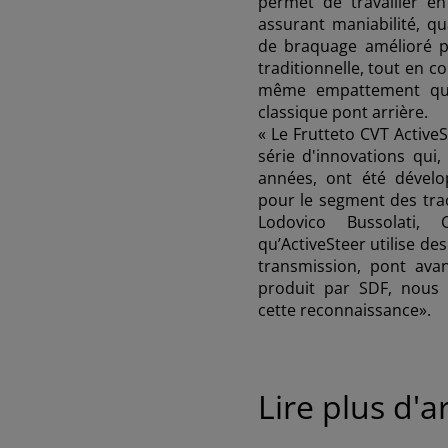
permet de travailler e
assurant maniabilité, q
de braquage amélioré 
traditionnelle, tout en c
même empattement que
classique pont arrière.
« Le Frutteto CVT ActiveS
série d'innovations qui
années, ont été dével
pour le segment des trac
Lodovico Bussolat
qu’ActiveSteer utilise d
AMERICA
transmission, pont ava
produit par SDF, nous 
cette reconnaissance».
América Latina (Español)
Lire plus d'ar
AFRICA AND