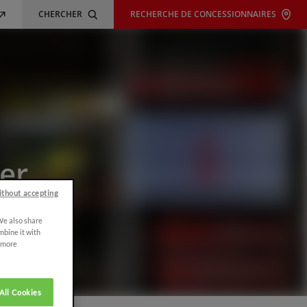
CHERCHER
RECHERCHE DE CONCESSIONNAIRES
er
ithout accepting
 We also share
mbine it with
r more
All Cookies