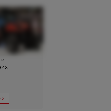
Italia (Italiano)
Portugal (Português)
Schweiz (Deutsch)
concessionnaires
South East Europe (English)
Suisse (Français)
Türkiye (Türkçe)
UK & Republic of Ireland (English)
018
2018