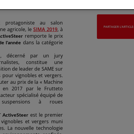
t protagoniste au salon
PARTAGER L'ARTICLE
ne agricole, le
SIMA 2019
, à
remporte le prix
ctiveSteer
dans la catégorie
de l'année
té, décerné par un jury
rnalistes, constitue une
ition de leader de SAME sur
 pour vignobles et vergers.
outer au prix de la « Machine
 en 2017 par le Frutteto
racteur spécialisé équipé de
suspensions à roues
est le premier
 ActiveSteer
r vignobles et vergers muni
s. La nouvelle technologie