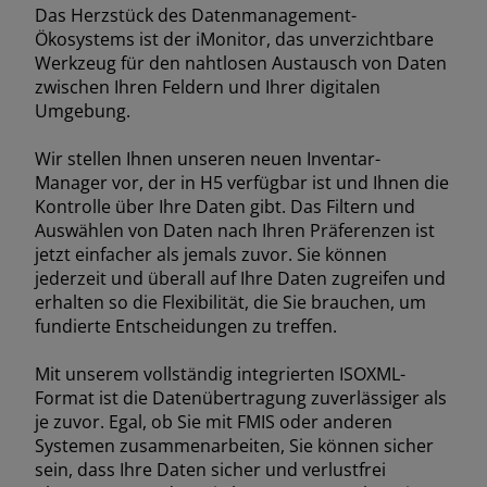
Das Herzstück des Datenmanagement-
Ökosystems ist der iMonitor, das unverzichtbare
Werkzeug für den nahtlosen Austausch von Daten
FAR EAST AND
zwischen Ihren Feldern und Ihrer digitalen
Umgebung.
PACIFIC
Angebot anfordern
Für den newsletter anmelde
Wir stellen Ihnen unseren neuen Inventar-
Manager vor, der in H5 verfügbar ist und Ihnen die
ar East and Pacific (English)
Kontrolle über Ihre Daten gibt. Das Filtern und
Vertragshändler suchen
Auswählen von Daten nach Ihren Präferenzen ist
jetzt einfacher als jemals zuvor. Sie können
jederzeit und überall auf Ihre Daten zugreifen und
EUROPE
erhalten so die Flexibilität, die Sie brauchen, um
fundierte Entscheidungen zu treffen.
Central Europe (Deutsch)
Mit unserem vollständig integrierten ISOXML-
Format ist die Datenübertragung zuverlässiger als
Deutschland (Deutsch)
je zuvor. Egal, ob Sie mit FMIS oder anderen
Systemen zusammenarbeiten, Sie können sicher
España (Español)
sein, dass Ihre Daten sicher und verlustfrei