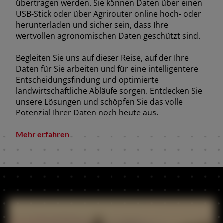
France (Français)
übertragen werden. Sie können Daten über einen
USB-Stick oder über Agrirouter online hoch- oder
talia (Italiano)
herunterladen und sicher sein, dass Ihre
wertvollen agronomischen Daten geschützt sind.
Portugal (Português)
Schweiz (Deutsch)
Begleiten Sie uns auf dieser Reise, auf der Ihre
Daten für Sie arbeiten und für eine intelligentere
South East Europe (English)
Entscheidungsfindung und optimierte
landwirtschaftliche Abläufe sorgen. Entdecken Sie
uisse (Français)
unsere Lösungen und schöpfen Sie das volle
ürkiye (Türkçe)
Potenzial Ihrer Daten noch heute aus.
K & Republic of Ireland (English)
Mehr erfahren