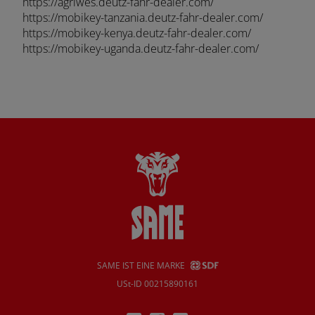
https://agriwes.deutz-fahr-dealer.com/
https://mobikey-tanzania.deutz-fahr-dealer.com/
EUROPE
https://mobikey-kenya.deutz-fahr-dealer.com/
https://mobikey-uganda.deutz-fahr-dealer.com/
Central Europe (Deutsch)
Deutschland (Deutsch)
España (Español)
France (Français)
talia (Italiano)
Portugal (Português)
Schweiz (Deutsch)
South East Europe (English)
SAME IST EINE MARKE
uisse (Français)
USt-ID 00215890161
ürkiye (Türkçe)