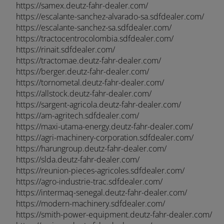
Afrique et Moyen Orient (Français)
https://samex.deutz-fahr-dealer.com/
https://escalante-sanchez-alvarado-sa.sdfdealer.com/
https://escalante-sanchez-sa.sdfdealer.com/
https://tractocentrocolombia.sdfdealer.com/
ASIA
https://rinait.sdfdealer.com/
https://tractomae.deutz-fahr-dealer.com/
https://berger.deutz-fahr-dealer.com/
https://tornometal.deutz-fahr-dealer.com/
outh East Asia (English)
https://allstock.deutz-fahr-dealer.com/
https://sargent-agricola.deutz-fahr-dealer.com/
https://am-agritech.sdfdealer.com/
https://maxi-utama-energy.deutz-fahr-dealer.com/
FAR EAST AND
https://agri-machinery-corporation.sdfdealer.com/
https://harungroup.deutz-fahr-dealer.com/
PACIFIC
https://slda.deutz-fahr-dealer.com/
Angebot anfordern
Für den newsletter anmelde
https://reunion-pieces-agricoles.sdfdealer.com/
https://agro-industrie-trac.sdfdealer.com/
ar East and Pacific (English)
https://intermaq-senegal.deutz-fahr-dealer.com/
Vertragshändler suchen
https://modern-machinery.sdfdealer.com/
https://smith-power-equipment.deutz-fahr-dealer.com/