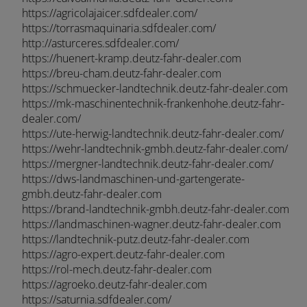
https://agricolajaicer.sdfdealer.com/
https://torrasmaquinaria.sdfdealer.com/
http://asturceres.sdfdealer.com/
https://huenert-kramp.deutz-fahr-dealer.com
https://breu-cham.deutz-fahr-dealer.com
https://schmuecker-landtechnik.deutz-fahr-dealer.com
AMERICA
https://mk-maschinentechnik-frankenhohe.deutz-fahr-
dealer.com/
https://ute-herwig-landtechnik.deutz-fahr-dealer.com/
América Latina (Español)
https://wehr-landtechnik-gmbh.deutz-fahr-dealer.com/
https://mergner-landtechnik.deutz-fahr-dealer.com/
https://dws-landmaschinen-und-gartengerate-
gmbh.deutz-fahr-dealer.com
AFRICA AND MIDDLE-
https://brand-landtechnik-gmbh.deutz-fahr-dealer.com
https://landmaschinen-wagner.deutz-fahr-dealer.com
https://landtechnik-putz.deutz-fahr-dealer.com
EAST
https://agro-expert.deutz-fahr-dealer.com
https://rol-mech.deutz-fahr-dealer.com
https://agroeko.deutz-fahr-dealer.com
Africa and Middle-East (English)
https://saturnia.sdfdealer.com/