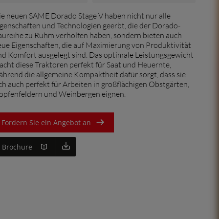
France (Français)
ie neuen SAME Dorado Stage V haben nicht nur alle
igenschaften und Technologien geerbt, die der Dorado-
Italia (Italiano)
aureihe zu Ruhm verholfen haben, sondern bieten auch
eue Eigenschaften, die auf Maximierung von Produktivität
Portugal (Português)
nd Komfort ausgelegt sind. Das optimale Leistungsgewicht
cht diese Traktoren perfekt für Saat und Heuernte,
Schweiz (Deutsch)
shändler suchen
ährend die allgemeine Kompaktheit dafür sorgt, dass sie
South East Europe (English)
ch auch perfekt für Arbeiten in großflächigen Obstgärten,
opfenfeldern und Weinbergen eignen.
Suisse (Français)
Türkiye (Türkçe)
Fordern Sie ein Angebot an
UK & Republic of Ireland (English)
Brochure