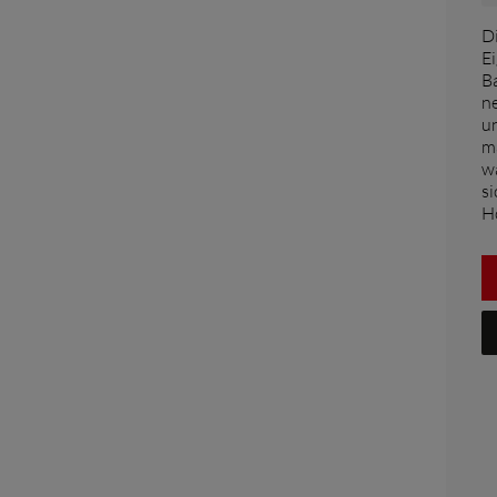
FAR EAST AND
D
E
PACIFIC
B
n
u
Far East and Pacific (English)
ma
ern
Für den newsletter anmelden
Vertrag
w
si
H