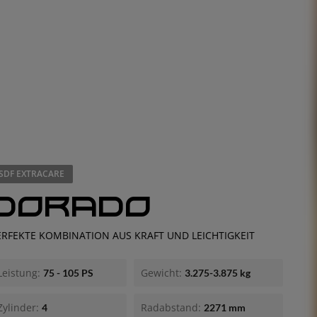
SDF EXTRACARE
DORADO
EUROPE
ERFEKTE KOMBINATION AUS KRAFT UND LEICHTIGKEIT
Central Europe (Deutsch)
Leistung:
Gewicht:
75 - 105 PS
3.275-3.875 kg
Deutschland (Deutsch)
España (Español)
Zylinder:
Radabstand:
4
2271 mm