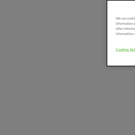
Weitere Informationen
We use cookie
information a
other informa
information, 
FRUTTETO
PLATTFORM
90-115 PS
Cookies Set
FRUTTETO CVT
90 - 115 CV
FRUTTETO S/V
90 - 115 CV
FRUTTETO S/V
CLASSIC