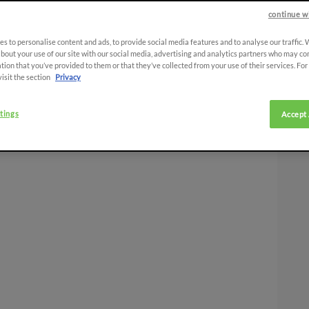
continue w
s to personalise content and ads, to provide social media features and to analyse our traffic.
bout your use of our site with our social media, advertising and analytics partners who may co
tion that you’ve provided to them or that they’ve collected from your use of their services. Fo
visit the section
Privacy
tings
Accept 