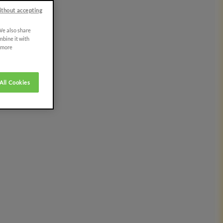
ithout accepting
 We also share
mbine it with
r more
All Cookies