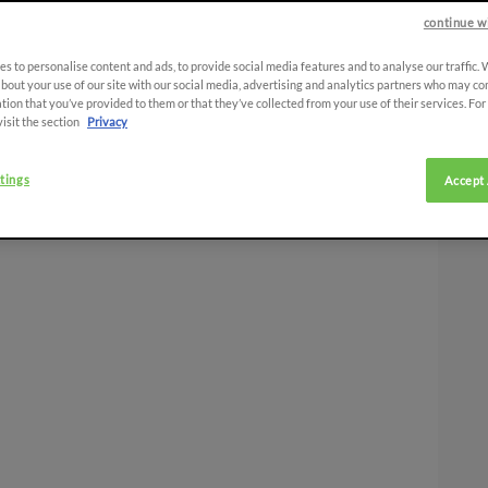
continue w
s to personalise content and ads, to provide social media features and to analyse our traffic.
bout your use of our site with our social media, advertising and analytics partners who may co
tion that you’ve provided to them or that they’ve collected from your use of their services. Fo
visit the section
Privacy
tings
Accept 