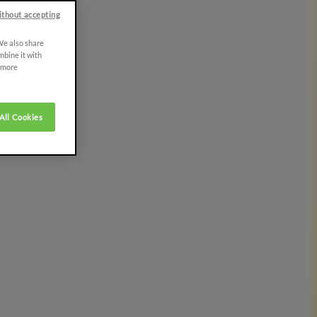
ithout accepting
 We also share
mbine it with
r more
All Cookies