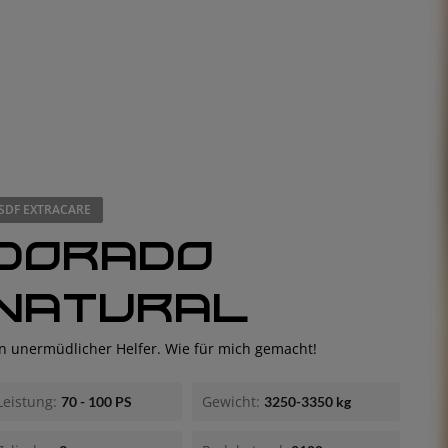
SDF EXTRACARE
DORADO
NATURAL
EUROPE
in unermüdlicher Helfer. Wie für mich gemacht!
Central Europe (Deutsch)
Deutschland (Deutsch)
Leistung:
Gewicht:
70 - 100 PS
3250-3350 kg
España (Español)