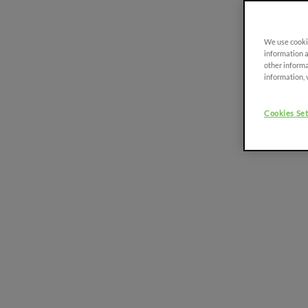
Weitere Informationen
We use cookie
information a
other informa
information, 
FRUTTETO
PLATTFORM
90-115 PS
Cookies Set
FRUTTETO CVT
90 - 115 CV
FRUTTETO S/V
90 - 115 CV
FRUTTETO S/V
CLASSIC