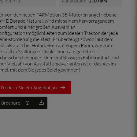
Zylinder:
Radabstand:
3
2100 mm
France (Français)
er von den neuen FARMotion 35-Motoren angetriebene
Italia (Italiano)
AME Dorado Natural, wird mit seinem hervorragendem
omfort und einer großen Auswahl an
Portugal (Português)
onfigurationsmöglichkeiten zum idealen Traktor, der jede
erausforderung meistert. Er überzeugt sowohl auf dem
Schweiz (Deutsch)
shändler suchen
eld, als auch bei Hofarbeiten auf engem Raum, wie zum
ispiel in Stallungen. Dank seinen ausgereiften,
South East Europe (English)
echnischen Lösungen, dem erstklassigen Fahrkomfort und
Suisse (Français)
ner Vielzahl von Ausstattungsvarianten ist er das Ass im
mel, mit dem Sie jedes Spiel gewinnen!
Türkiye (Türkçe)
UK & Republic of Ireland (English)
Fordern Sie ein Angebot an
Brochure