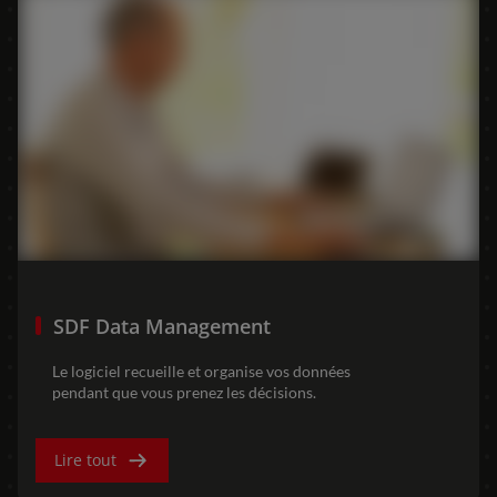
AMERICA
América Latina (Español)
AFRICA AND MIDDLE-
EAST
Africa and Middle-East (English)
SDF Data Management
Afrique et Moyen Orient (Français)
Le logiciel recueille et organise vos données
pendant que vous prenez les décisions.
ASIA
Lire tout