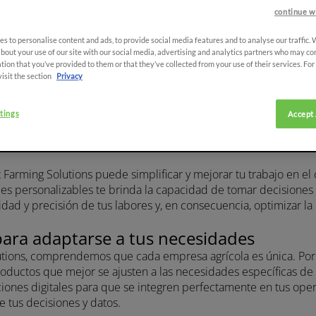
continue w
Farming Solutions: Optimiza e
s to personalise content and ads, to provide social media features and to analyse our traffic.
n soluciones digitales persona
bout your use of our site with our social media, advertising and analytics partners who may co
tion that you’ve provided to them or that they’ve collected from your use of their services. Fo
visit the section
Privacy
tings
Accept 
rt Farming Solutions puede simplificar y mejorar tu trabajo e
igitales personalizables te brinda la capacidad de tomar decisio
locidad y precisión de tus labores y, en consecuencia, optimizar
ón para adaptarse a tus necesidades
Solutions, comprendemos que cada empresa agrícola es única. 
 los productos que mejor se ajusten a las necesidades específic
soluciones digitales para que se integren perfectamente en tus
al de tus decisiones y datos.
 productividad y eficiencia
udarte a trabajar de manera más eficiente y productiva. Con SD