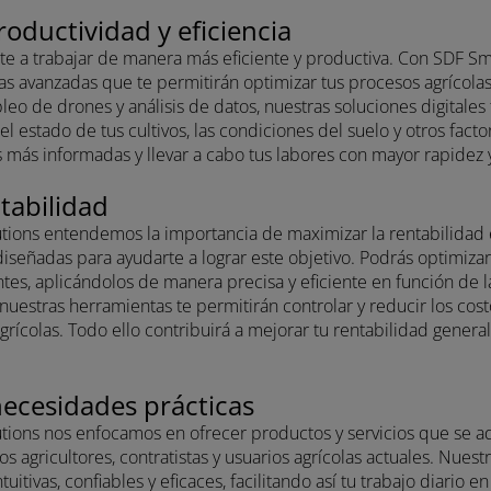
logías avanzadas que te permitirán optimizar tus procesos agrí
 empleo de drones y análisis de datos, nuestras soluciones digi
bre el estado de tus cultivos, las condiciones del suelo y otros fa
ones más informadas y llevar a cabo tus labores con mayor rapid
rentabilidad
olutions entendemos la importancia de maximizar la rentabilid
tán diseñadas para ayudarte a lograr este objetivo. Podrás optim
tilizantes, aplicándolos de manera precisa y eficiente en funció
mpo, nuestras herramientas te permitirán controlar y reducir los
s agrícolas. Todo ello contribuirá a mejorar tu rentabilidad gen
s necesidades prácticas
Solutions nos enfocamos en ofrecer productos y servicios que 
e los agricultores, contratistas y usuarios agrícolas actuales. N
r intuitivas, confiables y eficaces, facilitando así tu trabajo dia
s cultivos, gestionar tu maquinaria o recopilar y analizar datos 
tus expectativas.