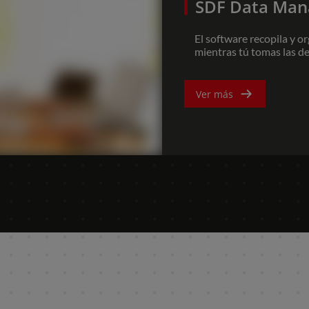
FAR EAST AND
mientras tú tomas la
PACIFIC
Ver más
Far East and Pacific (English)
to
Solicita Accesorios Y Piezas De Repuesto