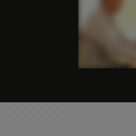
AFRICA AND
MIDDLE-EAST
Africa and Middle-East (English)
Solicita un presupues
Afrique et Moyen Orient (Français)