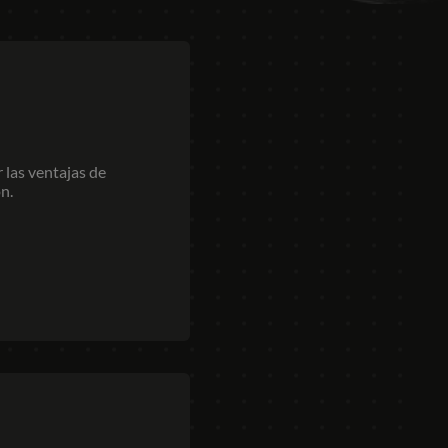
ce
char las ventajas de
cisión.
EUROPE
Central Europe (Deutsch)
Deutschland (Deutsch)
Management
España (Español)
 y organiza los datos