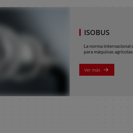
ISOBUS
La norma internaci
para máquinas agríc
Ver más