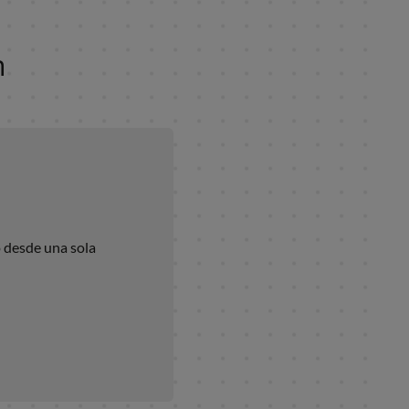
ión
abajo desde una sola