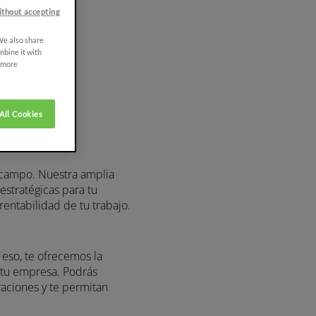
ithout accepting
l trabajo
 We also share
lizables
mbine it with
r more
All Cookies
n el campo. Nuestra amplia
nes estratégicas para tu
 la rentabilidad de tu trabajo.
Por eso, te ofrecemos la
as de tu empresa. Podrás
 operaciones y te permitan
F Smart Farming Solutions,