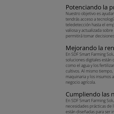
50 - 60 CV
tendrás acceso a tecno
teledetección hasta el
valiosa y actualizada so
permitirá tomar decisi
Mejorando la 
En SDF Smart Farming S
soluciones digitales es
como el agua y los fer
cultivos. Al mismo tie
maquinaria y los insumo
negocio agrícola.
Cumpliendo la
En SDF Smart Farming 
necesidades prácticas d
están diseñadas para se
necesites monitorear tu
estarán a la altura de 