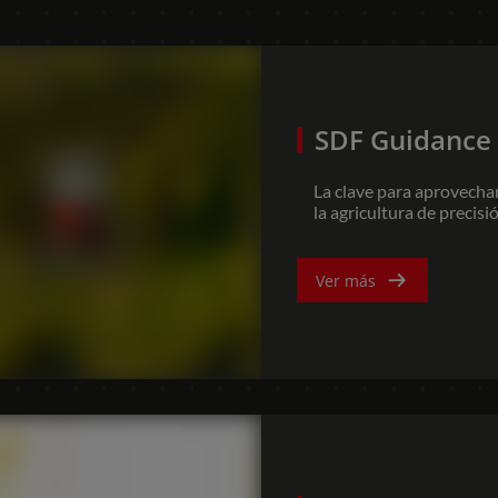
SDF Guidan
La clave para aprove
la agricultura de pre
Ver más
ASIA
South East Asia (English)
SDF Data 
El software recopila