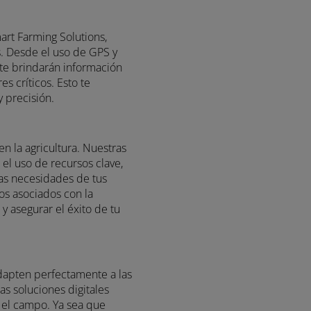
colas. Desde el uso de GPS y
tales te brindarán información
ctores críticos. Esto te
ez y precisión.
ad en la agricultura. Nuestras
izar el uso de recursos clave,
n de las necesidades de tus
 costos asociados con la
eral y asegurar el éxito de tu
se adapten perfectamente a las
uestras soluciones digitales
rio en el campo. Ya sea que
agrícolas, nuestras soluciones