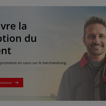
vre la
tion du
nt
promotion en cours sur le merchandising
ASIA
omotion
South East Asia (English)