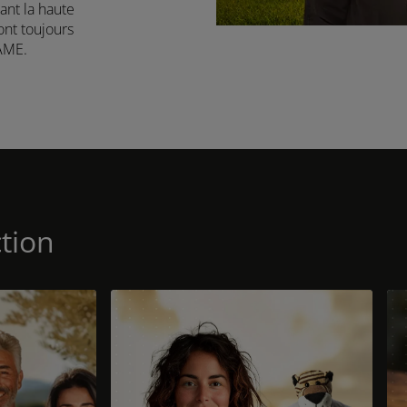
tant la haute
 ont toujours
AME.
ction