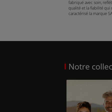
fabriqué avec soin, reflé
PROMO
qualité et la fiabilité qui
FRUTTETO S/V
caractérisé la marque S
CLASSIC
80 CH
PROMO
DELFINO
50 - 60 CH
PROMO
NOUVEAUTÉ
Notre colle
Frutteto PRO
91-116 CH
Découvrez
KRYPTON F
76-102 CH