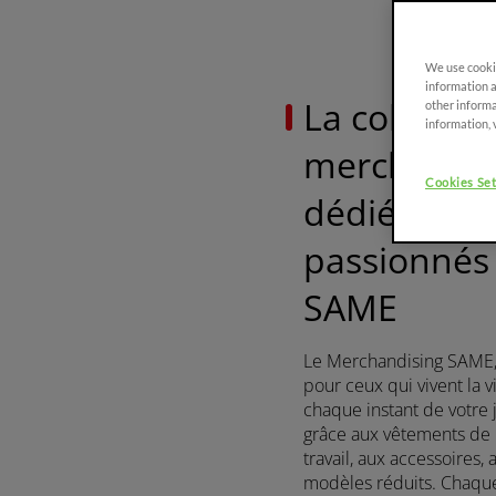
Découvrez
We use cookie
information a
La collectio
other informa
information, 
PROMO
merchandis
FRUTTETO
PLATFORM
Cookies Set
dédiée aux
90-115 CH
passionnés
FRUTTETO CVT
SAME
90 - 115 CH
Le Merchandising SAME, 
pour ceux qui vivent la vi
PROMO
chaque instant de votre 
FRUTTETO S/V
grâce aux vêtements de l
90 - 115 CH
travail, aux accessoires, 
modèles réduits. Chaque 