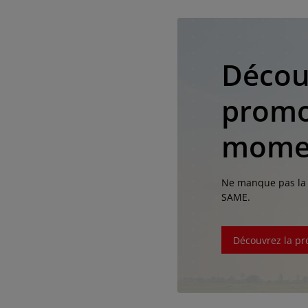
Décou
promo
mome
Ne manque pas la 
SAME.
AMERICA
Découvrez la pr
América Latina (Español)