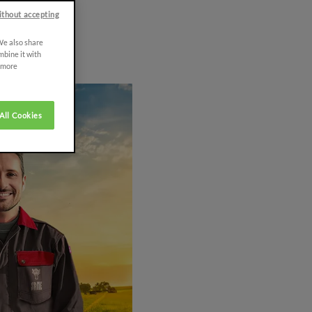
ithout accepting
 We also share
mbine it with
r more
All Cookies