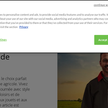
continue w
s to personalise content and ads, to provide social media features and to analyse our traffic.
bout your use of our site with our social media, advertising and analytics partners who may co
n de
tion that you’ve provided to them or that they’ve collected from your use of their services. Fo
visit the section
Privacy
ing
tings
Accept 
 de
le choix parfait
e agricole. Vivez
journée avec style
oisirs et de
aux jouets et aux
article est