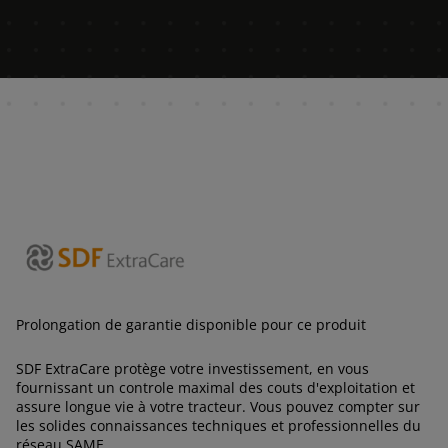
AFRICA AND MIDDLE-
EAST
Africa and Middle-East (English)
Afrique et Moyen Orient (Français)
Prolongation de garantie disponible pour ce produit
ASIA
SDF ExtraCare protège votre investissement, en vous
fournissant un controle maximal des couts d'exploitation et
outh East Asia (English)
assure longue vie à votre tracteur. Vous pouvez compter sur
les solides connaissances techniques et professionnelles du
réseau SAME.