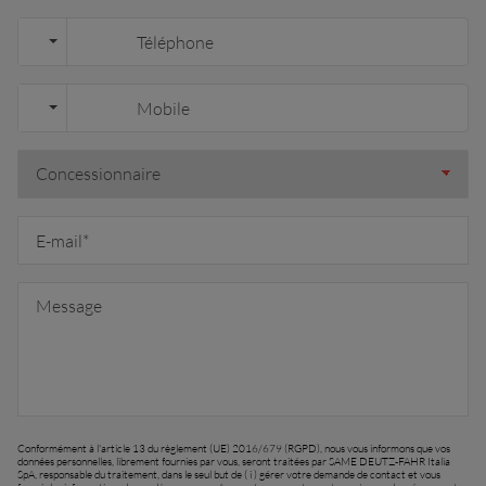
Conformément à l'article 13 du règlement (UE) 2016/679 (RGPD), nous vous informons que vos
données personnelles, librement fournies par vous, seront traitées par SAME DEUTZ-FAHR Italia
SpA, responsable du traitement, dans le seul but de ( i ) gérer votre demande de contact et vous