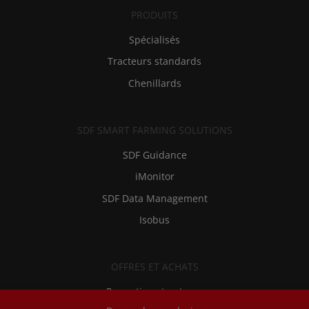
PRODUITS
Spécialisés
Tracteurs standards
Chenillards
SDF SMART FARMING SOLUTIONS
SDF Guidance
iMonitor
SDF Data Management
Isobus
OFFRES ET ACHATS
Promotions tracteurs