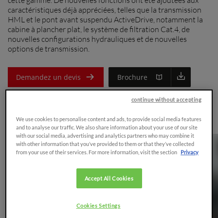
caractéristiques déjà appréciées, telles que la transmission
HML et le pont avant suspendu ActiveDrive, notamment la
cabine à plancher plat, le système de filtration Cat.4, de
nouvelles configurations hydrauliques et de nouvelles
options de transmission.
Demandez un devis
Brochure
continue without accepting
Vue d'ensemble
We use cookies to personalise content and ads, to provide social media features
and to analyse our traffic. We also share information about your use of our site
with our social media, advertising and analytics partners who may combine it
with other information that you’ve provided to them or that they’ve collected
from your use of their services. For more information, visit the section
Privacy
Accept All Cookies
Cookies Settings