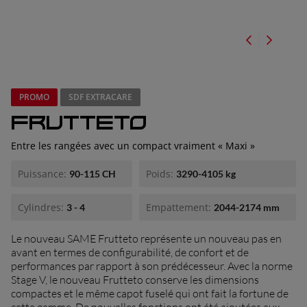
concessionnaires
PROMO
SDF EXTRACARE
FRUTTETO
Entre les rangées avec un compact vraiment « Maxi »
Puissance:
Poids:
90-115 CH
3290-4105 kg
Cylindres:
Empattement:
3 - 4
2044-2174 mm
Le nouveau SAME Frutteto représente un nouveau pas en
avant en termes de configurabilité, de confort et de
performances par rapport à son prédécesseur. Avec la norme
Stage V, le nouveau Frutteto conserve les dimensions
compactes et le même capot fuselé qui ont fait la fortune de
cette gamme. De nouvelles fonctions ont été ajoutées aux