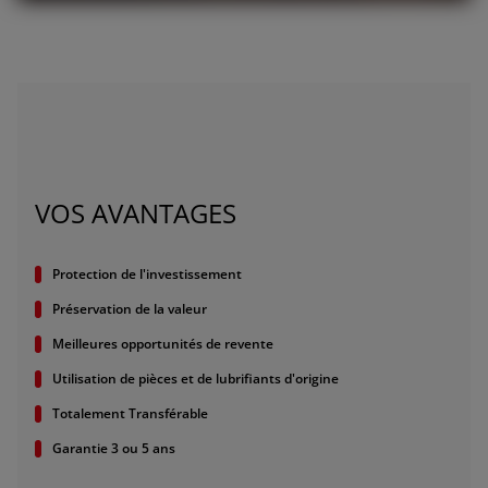
talia (Italiano)
Portugal (Português)
Schweiz (Deutsch)
South East Europe (English)
uisse (Français)
VOS AVANTAGES
ürkiye (Türkçe)
K & Republic of Ireland (English)
Protection de l'investissement
Préservation de la valeur
Meilleures opportunités de revente
Utilisation de pièces et de lubrifiants d'origine
Totalement Transférable
Garantie 3 ou 5 ans