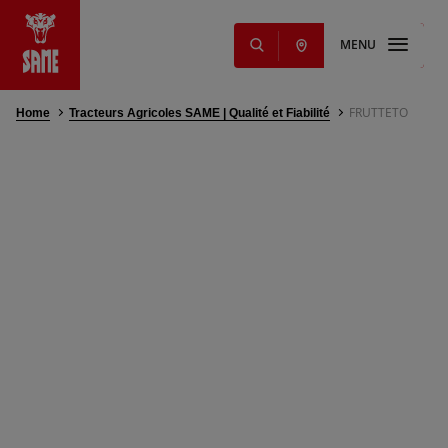
MENU
FRUTTETO
Home
Tracteurs Agricoles SAME | Qualité et Fiabilité
s
NOUVEAUTÉ
iants
ming Solutions
res
ge et lubrifiants
ts
ange et services
g