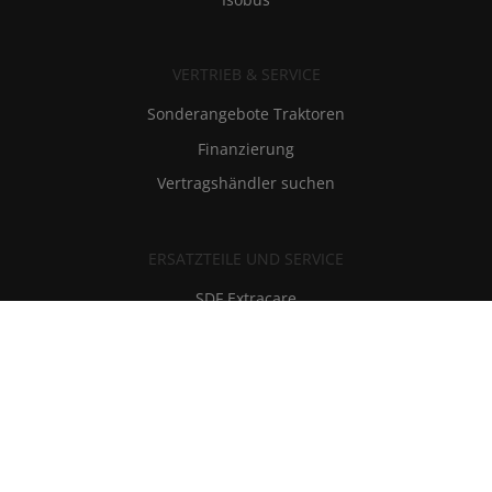
VERTRIEB & SERVICE
Sonderangebote Traktoren
Finanzierung
Vertragshändler suchen
ERSATZTEILE UND SERVICE
SDF Extracare
Ersatzteile und Schmierstoffe
Kundendienst
RMI - Reparatur und Wartungsinformationen