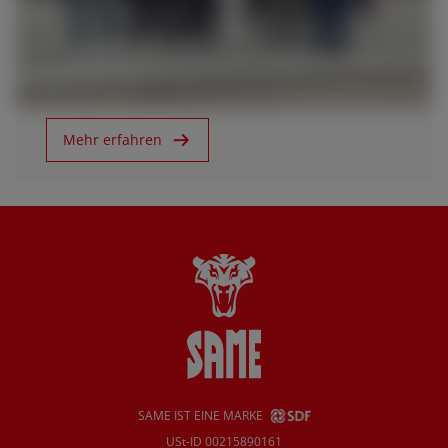
12.12.23
SAME HÄNDLER IN TREVIGLIO
Mehr erfahren
SAME IST EINE MARKE
USt-ID 00215890161