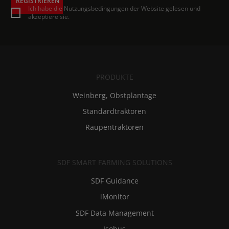
REGISTRIEREN
Ich habe die Nutzungsbedingungen der Website gelesen und
akzeptiere sie.
PRODUKTE
Weinberg, Obstplantage
Standardtraktoren
Raupentraktoren
SDF SMART FARMING SOLUTIONS
SDF Guidance
iMonitor
SDF Data Management
Isobus