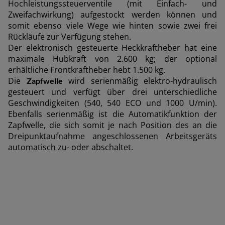
Hochleistungssteuerventile (mit Einfach- und
Zweifachwirkung) aufgestockt werden können und
Deutschland (Deutsch)
somit ebenso viele Wege wie hinten sowie zwei frei
España (Español)
Rückläufe zur Verfügung stehen.
Der elektronisch gesteuerte Heckkraftheber hat eine
France (Français)
maximale Hubkraft von 2.600 kg; der optional
erhältliche Frontkraftheber hebt 1.500 kg.
talia (Italiano)
Die
wird serienmäßig elektro-hydraulisch
Zapfwelle
Portugal (Português)
gesteuert und verfügt über drei unterschiedliche
Geschwindigkeiten (540, 540 ECO und 1000 U/min).
Schweiz (Deutsch)
Ebenfalls serienmäßig ist die Automatikfunktion der
Zapfwelle, die sich somit je nach Position des an die
South East Europe (English)
Dreipunktaufnahme angeschlossenen Arbeitsgeräts
uisse (Français)
automatisch zu- oder abschaltet.
ürkiye (Türkçe)
K & Republic of Ireland (English)