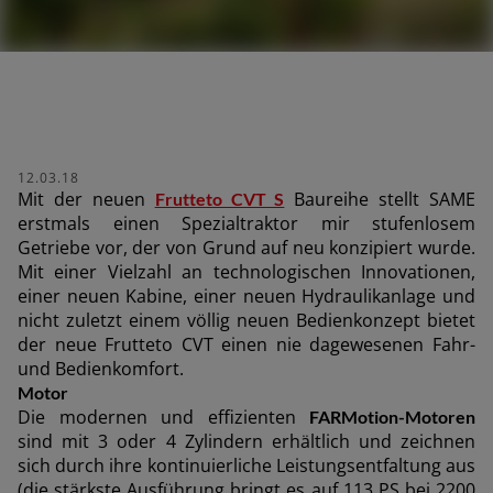
er suchen
12.03.18
Mit der neuen
Baureihe stellt SAME
Frutteto CVT S
erstmals einen Spezialtraktor mir stufenlosem
Getriebe vor, der von Grund auf neu konzipiert wurde.
Mit einer Vielzahl an technologischen Innovationen,
einer neuen Kabine, einer neuen Hydraulikanlage und
nicht zuletzt einem völlig neuen Bedienkonzept bietet
der neue Frutteto CVT einen nie dagewesenen Fahr-
und Bedienkomfort.
Motor
Die modernen und effizienten
FARMotion-Motoren
sind mit 3 oder 4 Zylindern erhältlich und zeichnen
sich durch ihre kontinuierliche Leistungsentfaltung aus
(die stärkste Ausführung bringt es auf 113 PS bei 2200