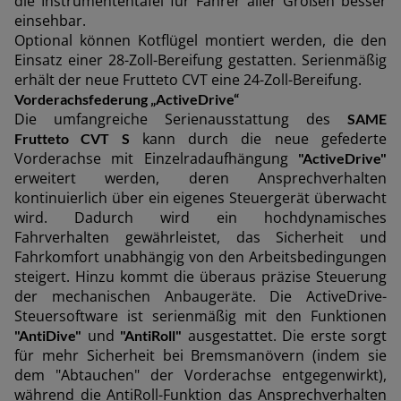
die Instrumententafel für Fahrer aller Größen besser
einsehbar.
AMERICA
Optional können Kotflügel montiert werden, die den
Einsatz einer 28-Zoll-Bereifung gestatten. Serienmäßig
erhält der neue Frutteto CVT eine 24-Zoll-Bereifung.
América Latina (Español)
Vorderachsfederung „ActiveDrive“
Die umfangreiche Serienausstattung des
SAME
kann durch die neue gefederte
Frutteto CVT S
Vorderachse mit Einzelradaufhängung
"ActiveDrive"
erweitert werden, deren Ansprechverhalten
AFRICA AND MIDDLE-
kontinuierlich über ein eigenes Steuergerät überwacht
wird. Dadurch wird ein hochdynamisches
EAST
Fahrverhalten gewährleistet, das Sicherheit und
Fahrkomfort unabhängig von den Arbeitsbedingungen
steigert. Hinzu kommt die überaus präzise Steuerung
Africa and Middle-East (English)
der mechanischen Anbaugeräte. Die ActiveDrive-
Steuersoftware ist serienmäßig mit den Funktionen
Afrique et Moyen Orient (Français)
und
ausgestattet. Die erste sorgt
"AntiDive"
"AntiRoll"
für mehr Sicherheit bei Bremsmanövern (indem sie
dem "Abtauchen" der Vorderachse entgegenwirkt),
während die AntiRoll-Funktion das Ansprechverhalten