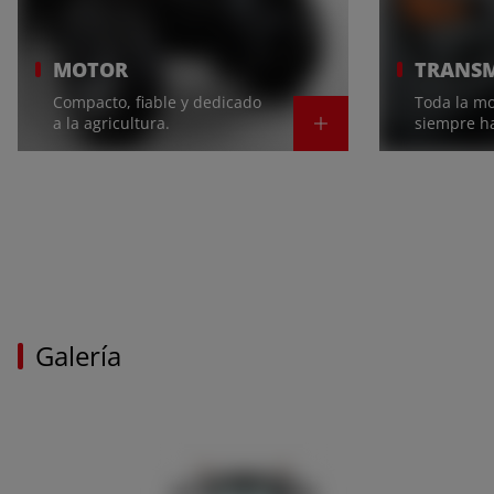
MOTOR
TRANSM
Compacto, fiable y dedicado
Toda la m
a la agricultura.
siempre ha
Galería