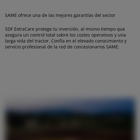
AMERICA
SAME ofrece una de las mejores garantías del sector
SDF ExtraCare protege tu inversión, al mismo tiempo que
América Latina (Español)
asegura un control total sobre los costes operativos y una
larga vida del tractor. Confía en el elevado conocimiento y
servicio profesional de la red de concesionarios SAME.
AFRICA AND MIDDLE-
EAST
Africa and Middle-East (English)
Afrique et Moyen Orient (Français)