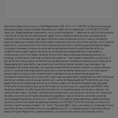
De conformidad con el artículo 13 del Reglamento (UE) 2016/679 (GDPR), le informamos que sus
datos personales, proporcionados libremente por usted, serán tratados por SAME DEUTZ-FAHR
Italia SpA, Responsable del tratamiento, con la única finalidad de ( i ) gestionar su solicitud de contacto
y facilitarle la información solicitada por usted. Con su consentimiento expreso, sus datos serán
tratados con la finalidad de (ii) dar seguimiento a su solicitud de suscripción a nuestra newsletter
automatizada que contiene información sobre nuestros productos, las últimas noticias y otro material
publicitario y/o promocional (iii) enviarle material promocional y marketing personalizado en base a
tus gustos, intereses, compras. Le recordamos que siempre tendrá la posibilidad de retirar su
consentimiento a este registro haciendo clic en el enlace correspondiente en cada boletín o
contactando con el controlador de datos. El suministro de sus datos personales es gratuito, sin
embargo, la falta de suministro de los datos marcados con * nos impedirá responder a su solicitud. Si
decide facilitarnos sus datos, le informamos que estos serán tratados por personal autorizado por el
Responsable del tratamiento y se conservarán durante el tiempo necesario para perseguir las
finalidades individuales indicadas y, en caso de consentimiento prestado al efecto. a que se refiere el
punto (ii), durante todo el periodo en que el servicio de newsletter estará activo, en todo caso sin
perjuicio de la revocación del consentimiento o del ejercicio de los derechos de oposición y
cancelación de los Datos por su parte. En ningún caso sus datos serán cedidos pero le informamos que
podrán ser cedidos a terceros que realicen, por cuenta del Responsable del Tratamiento, servicios
específicos encaminados a garantizar la correcta consecución de las finalidades antes indicadas.
Finalmente, le recordamos que, de conformidad con los artículos 15 y siguientes. del RGPD, tiene
derecho a obtener la confirmación de la existencia o no de datos que le conciernen, a obtener una
indicación del origen y los fines y métodos de procesamiento, actualización, rectificación, integración
de datos, así como la eliminación de datos procesados ​​en violación de la ley o si existe una de las
razones especificadas por el artículo 17 del RGPD. Para ejercer estos derechos, puede ponerse en
contacto con el Controlador de datos escribiendo a SAME DEUTZ-FAHR Italia SpA, con domicilio
social en Viale Francesco Cassani, 15 - 24047 Treviglio (BG) - Italia, o enviando un correo electrónico
a la dirección de correo electrónico
privacy@sdfgroup.com
. Si considera que el tratamiento de sus
datos infringe el Reglamento, puede presentar una reclamación ante la autoridad de control.