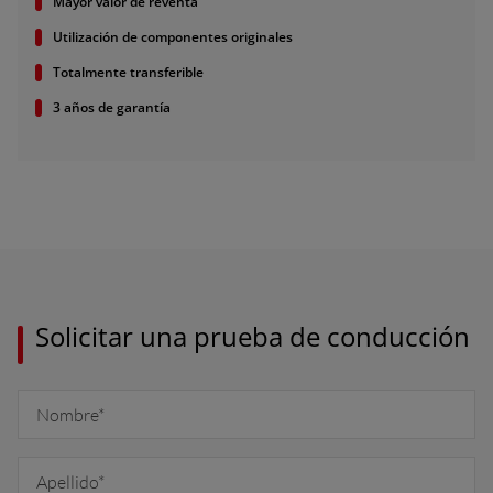
Mayor valor de reventa
Deutschland (Deutsch)
Utilización de componentes originales
Totalmente transferible
España (Español)
3 años de garantía
France (Français)
talia (Italiano)
Portugal (Português)
Schweiz (Deutsch)
South East Europe (English)
uisse (Français)
Solicitar una prueba de conducción
ürkiye (Türkçe)
K & Republic of Ireland (English)