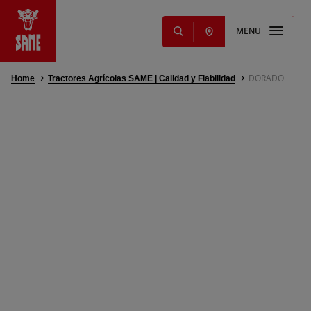
MENU
DORADO
Home
Tractores Agrícolas SAME | Calidad y Fiabilidad
s
ginales
ming Solutions
 lubricantes
ios
ervicios
ntos