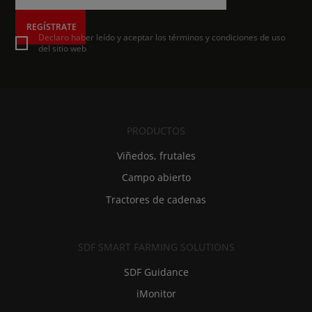
REGÍSTRATE
Declaro haber leído y aceptar los términos y condiciones de uso
del sitio web
PRODUCTOS
Viñedos, frutales
Campo abierto
Tractores de cadenas
SDF SMART FARMING SOLUTIONS
SDF Guidance
iMonitor