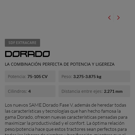
ionario
SDF EXTRACARE
DORADO
LA COMBINACIÓN PERFECTA DE POTENCIA Y LIGEREZA
Potencia:
Peso:
75-105 CV
3.275-3.875 kg
Cilindros:
Distancia entre ejes:
4
2.271 mm
Los nuevos SAME Dorado Fase V, además de heredar todas
las características y tecnologías que han hecho famosa la
gama Dorado, ofrecen nuevas características pensadas para
maximizar la productividad y el confort. La óptima relación
peso/potencia hace que estos tractores sean perfectos para
todas las labores de siembra y henificación, mientras que el