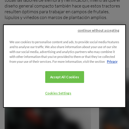
diseño general compacto también hace que estos tractores
resulten óptimos para trabajar en campos de frutales,
lúpulos y viñedos con marcos de plantación amplios.
continue without accepting
Solicitar presupuesto
Brochure
We use cookies to personalise content and ads, to provide social media features
and to analyse our traffic. We also share information about your use of our site
with our social media, advertising and analytics partners who may combine it
Panorámica
with other information that you’ve provided to them or that they’ve collected
from your use of their services. For more information, visit the section
Privacy
Accept All Cookies
Cookies Settings