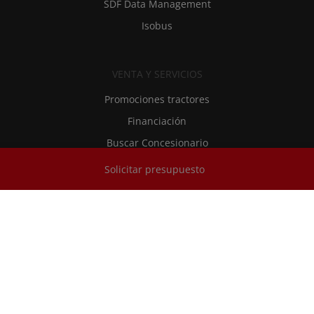
SDF Data Management
Isobus
VENTA Y SERVICIOS
Promociones tractores
Financiación
Buscar Concesionario
Solicitar presupuesto
RECAMBIOS Y SERVICIOS
SDF Extracare
Recambios y lubricantes originales
Asistencia técnica
RMI - Información de Reparación y Mantenimiento