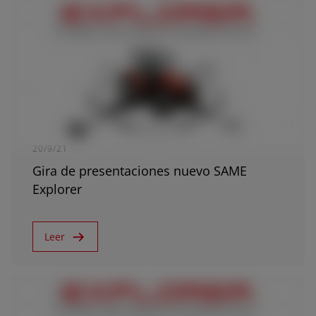
20/9/21
Gira de presentaciones nuevo SAME
Explorer
Leer
AMERICA
América Latina (Español)