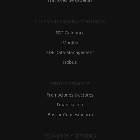
Tractores de cadenas
SDF SMART FARMING SOLUTIONS
SDF Guidance
iMonitor
SDF Data Management
Isobus
VENTA Y SERVICIOS
Promociones tractores
Financiación
Buscar Concesionario
RECAMBIOS Y SERVICIOS