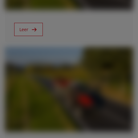
Nuevo Frutteto CVT (Fase V)
Leer
25/3/22
Nuevo Frutteto CVT (Fase V) - SAME