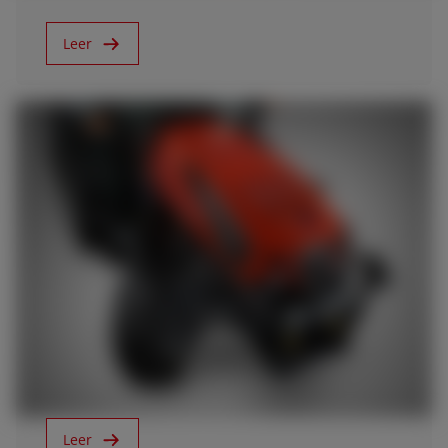
Leer
25/3/22
Nuevo Frutteto (Fase V)
Leer