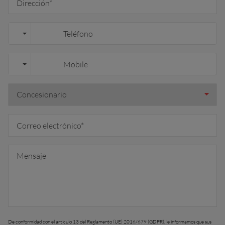
uisse (Français)
ürkiye (Türkçe)
K & Republic of Ireland (English)
De conformidad con el artículo 13 del Reglamento (UE) 2016/679 (GDPR), le informamos que sus