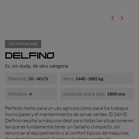
ionario
SDF EXTRACARE
DELFINO
Es, sin duda, de otra categoría
Potencia:
Peso:
50 - 60 CV
1440 -1885 kg
Cilindros:
Distancia entre ejes:
4
1800 mm
Perfecto tanto para un uso agrícola como para los trabajos
municipales y el mantenimiento de zonas verdes. El SAME
Delfino resulta la máquina ideal para todas las situaciones en
las que es fundamental tener un tamaño compacto, sin
renunciar al equipamiento y al confort típicos de máquinas
de categoría superior. Gracias a los bajos costes de