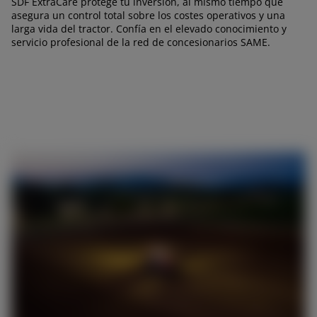
SDF ExtraCare protege tu inversión, al mismo tiempo que
asegura un control total sobre los costes operativos y una
larga vida del tractor. Confía en el elevado conocimiento y
servicio profesional de la red de concesionarios SAME.
AMERICA
América Latina (Español)
AFRICA AND MIDDLE-