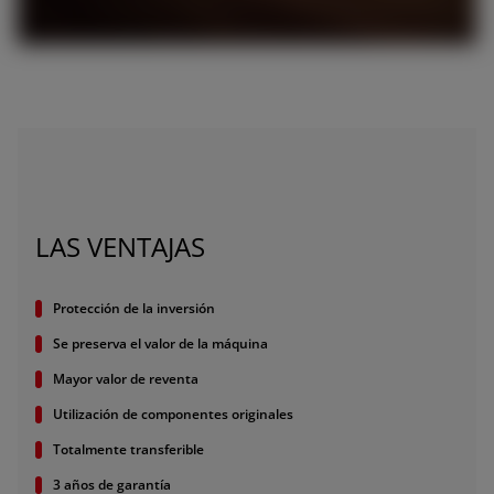
EAST
Africa and Middle-East (English)
Afrique et Moyen Orient (Français)
ASIA
LAS VENTAJAS
outh East Asia (English)
Protección de la inversión
Se preserva el valor de la máquina
Mayor valor de reventa
FAR EAST AND
Utilización de componentes originales
Solicita un presupuesto
PACIFIC
Totalmente transferible
3 años de garantía