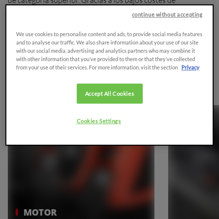
mantenimiento y a su extrema facilidad de uso, es una opción
continue without accepting
excelente también para aplicaciones de recreo o tiempo libre.
We use cookies to personalise content and ads, to provide social media features
and to analyse our traffic. We also share information about your use of our site
Solicitar presupuesto
Brochure
with our social media, advertising and analytics partners who may combine it
with other information that you’ve provided to them or that they’ve collected
from your use of their services. For more information, visit the section
Privacy
Panorámica
Accept All Cookies
Cookies Settings
MOTOR