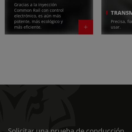
Gracias a la inyección
Common Rail con control
TRANSM
electrónico, es aún más
potente, más ecológico y
Precisa, fi
más eficiente.
usar.
Solicitar una prueba de conducción