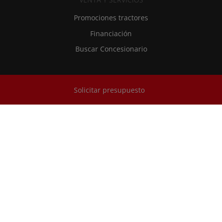
Promociones tractores
Financiación
Buscar Concesionario
RECAMBIOS Y SERVICIOS
Solicitar presupuesto
SDF Extracare
Recambios y lubricantes originales
Asistencia técnica
RMI - Información de Reparación y Mantenimiento
Privacidad y advertencias legales
-
Contactos
-
Historical Archives And
Museum
-
Trabaja con nosotros
-
Dealers
Made by lotrek.it