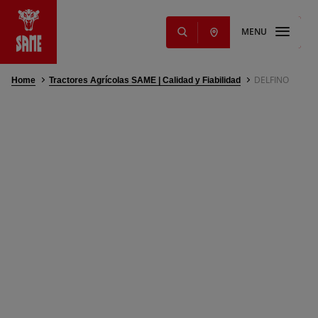
MENU
DELFINO
Home
Tractores Agrícolas SAME | Calidad y Fiabilidad
s
ginales
ming Solutions
 lubricantes
ios
ervicios
ntos