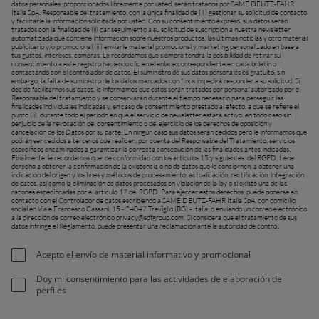
datos personales, proporcionados libremente por usted, serán tratados por SAME DEUTZ-FAHR
Italia SpA, Responsable del tratamiento, con la única finalidad de ( i ) gestionar su solicitud de contacto
y facilitarle la información solicitada por usted. Con su consentimiento expreso, sus datos serán
tratados con la finalidad de (ii) dar seguimiento a su solicitud de suscripción a nuestra newsletter
automatizada que contiene información sobre nuestros productos, las últimas noticias y otro material
publicitario y/o promocional (iii) enviarle material promocional y marketing personalizado en base a
tus gustos, intereses, compras. Le recordamos que siempre tendrá la posibilidad de retirar su
consentimiento a este registro haciendo clic en el enlace correspondiente en cada boletín o
contactando con el controlador de datos. El suministro de sus datos personales es gratuito, sin
embargo, la falta de suministro de los datos marcados con * nos impedirá responder a su solicitud. Si
decide facilitarnos sus datos, le informamos que estos serán tratados por personal autorizado por el
Responsable del tratamiento y se conservarán durante el tiempo necesario para perseguir las
finalidades individuales indicadas y, en caso de consentimiento prestado al efecto. a que se refiere el
punto (ii), durante todo el periodo en que el servicio de newsletter estará activo, en todo caso sin
perjuicio de la revocación del consentimiento o del ejercicio de los derechos de oposición y
cancelación de los Datos por su parte. En ningún caso sus datos serán cedidos pero le informamos que
podrán ser cedidos a terceros que realicen, por cuenta del Responsable del Tratamiento, servicios
específicos encaminados a garantizar la correcta consecución de las finalidades antes indicadas.
Finalmente, le recordamos que, de conformidad con los artículos 15 y siguientes. del RGPD, tiene
derecho a obtener la confirmación de la existencia o no de datos que le conciernen, a obtener una
indicación del origen y los fines y métodos de procesamiento, actualización, rectificación, integración
de datos, así como la eliminación de datos procesados ​​en violación de la ley o si existe una de las
razones especificadas por el artículo 17 del RGPD. Para ejercer estos derechos, puede ponerse en
contacto con el Controlador de datos escribiendo a SAME DEUTZ-FAHR Italia SpA, con domicilio
social en Viale Francesco Cassani, 15 - 24047 Treviglio (BG) - Italia, o enviando un correo electrónico
a la dirección de correo electrónico
privacy@sdfgroup.com
. Si considera que el tratamiento de sus
datos infringe el Reglamento, puede presentar una reclamación ante la autoridad de control.
Acepto el envío de material informativo y promocional
Doy mi consentimiento para las actividades de elaboración de
perfiles