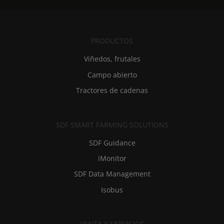
PRODUCTOS
Viñedos, frutales
Campo abierto
Tractores de cadenas
SDF SMART FARMING SOLUTIONS
SDF Guidance
iMonitor
SDF Data Management
Isobus
VENTA Y SERVICIOS