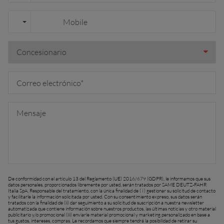
De conformidad con el artículo 13 del Reglamento (UE) 2016/679 (GDPR), le informamos que sus
datos personales, proporcionados libremente por usted, serán tratados por SAME DEUTZ-FAHR
Italia SpA, Responsable del tratamiento, con la única finalidad de ( i ) gestionar su solicitud de contacto
y facilitarle la información solicitada por usted. Con su consentimiento expreso, sus datos serán
tratados con la finalidad de (ii) dar seguimiento a su solicitud de suscripción a nuestra newsletter
automatizada que contiene información sobre nuestros productos, las últimas noticias y otro material
publicitario y/o promocional (iii) enviarle material promocional y marketing personalizado en base a
tus gustos, intereses, compras. Le recordamos que siempre tendrá la posibilidad de retirar su