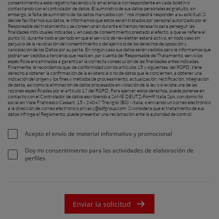
consentimiento a este registro haciendo clic en el enlace correspondiente en cada boletín o
contactando con el controlador de datos. El suministro de sus datos personales es gratuito, sin
embargo, la falta de suministro de los datos marcados con * nos impedirá responder a su solicitud. Si
decide facilitarnos sus datos, le informamos que estos serán tratados por personal autorizado por el
Responsable del tratamiento y se conservarán durante el tiempo necesario para perseguir las
finalidades individuales indicadas y, en caso de consentimiento prestado al efecto. a que se refiere el
punto (ii), durante todo el periodo en que el servicio de newsletter estará activo, en todo caso sin
perjuicio de la revocación del consentimiento o del ejercicio de los derechos de oposición y
cancelación de los Datos por su parte. En ningún caso sus datos serán cedidos pero le informamos que
podrán ser cedidos a terceros que realicen, por cuenta del Responsable del Tratamiento, servicios
específicos encaminados a garantizar la correcta consecución de las finalidades antes indicadas.
Finalmente, le recordamos que, de conformidad con los artículos 15 y siguientes. del RGPD, tiene
derecho a obtener la confirmación de la existencia o no de datos que le conciernen, a obtener una
indicación del origen y los fines y métodos de procesamiento, actualización, rectificación, integración
de datos, así como la eliminación de datos procesados ​​en violación de la ley o si existe una de las
razones especificadas por el artículo 17 del RGPD. Para ejercer estos derechos, puede ponerse en
contacto con el Controlador de datos escribiendo a SAME DEUTZ-FAHR Italia SpA, con domicilio
social en Viale Francesco Cassani, 15 - 24047 Treviglio (BG) - Italia, o enviando un correo electrónico
a la dirección de correo electrónico
privacy@sdfgroup.com
. Si considera que el tratamiento de sus
datos infringe el Reglamento, puede presentar una reclamación ante la autoridad de control.
Acepto el envío de material informativo y promocional
Doy mi consentimiento para las actividades de elaboración de
perfiles
Enviar la solicitud