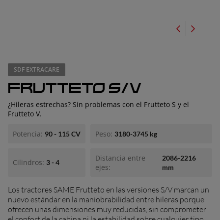
ionario
SDF EXTRACARE
FRUTTETO S/V
¿Hileras estrechas? Sin problemas con el Frutteto S y el
Frutteto V.
Potencia:
Peso:
90 - 115 CV
3180-3745 kg
Distancia entre
2086-2216
Cilindros:
3 - 4
ejes:
mm
Los tractores SAME Frutteto en las versiones S/V marcan un
nuevo estándar en la maniobrabilidad entre hileras porque
ofrecen unas dimensiones muy reducidas, sin comprometer
el confort de la cabina ni la estabilidad sobre cualquier tipo