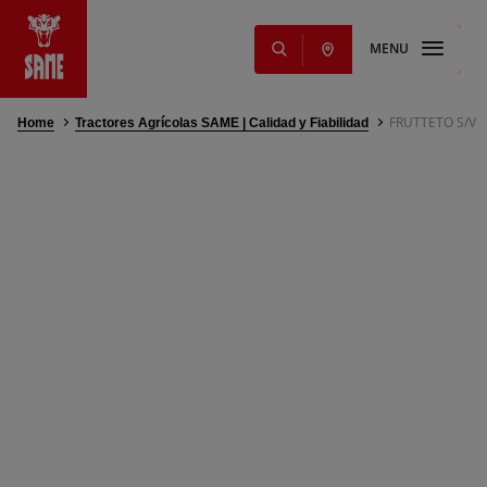
MENU
FRUTTETO S/V
Home
Tractores Agrícolas SAME | Calidad y Fiabilidad
s
ginales
ming Solutions
 lubricantes
ios
ervicios
ntos