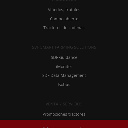
Viñedos, frutales
Campo abierto
Tractores de cadenas
SDF SMART FARMING SOLUTIONS
SDF Guidance
iMonitor
SDF Data Management
Isobus
VENTA Y SERVICIOS
Promociones tractores
Financiación