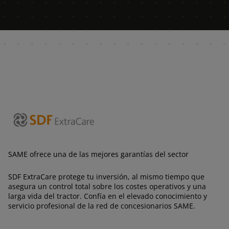
AMERICA
América Latina (Español)
SAME ofrece una de las mejores garantías del sector
AFRICA AND MIDDLE-
SDF ExtraCare protege tu inversión, al mismo tiempo que
EAST
asegura un control total sobre los costes operativos y una
larga vida del tractor. Confía en el elevado conocimiento y
servicio profesional de la red de concesionarios SAME.
Africa and Middle-East (English)