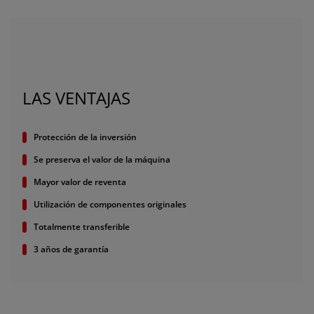
EUROPE
Central Europe (Deutsch)
Deutschland (Deutsch)
LAS VENTAJAS
España (Español)
Protección de la inversión
France (Français)
Se preserva el valor de la máquina
talia (Italiano)
Mayor valor de reventa
Portugal (Português)
Utilización de componentes originales
Schweiz (Deutsch)
Totalmente transferible
South East Europe (English)
3 años de garantía
uisse (Français)
ürkiye (Türkçe)