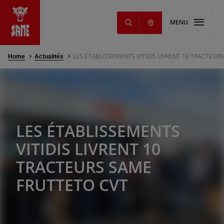
MENU
LES ÉTABLISSEMENTS VITIDIS LIVRENT 10 TRACTEUR
Home
Actualités
s
NOUVEAUTÉ
iants
ming Solutions
res
ge et lubrifiants
ts
LES ÉTABLISSEMENTS
ange et services
VITIDIS LIVRENT 10
TRACTEURS SAME
FRUTTETO CVT
g