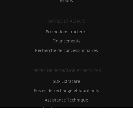
Isobus
OFFRES ET ACHATS
Promotions tracteurs
Financements
Recherche de concessionnaires
PIÈCES DE RECHANGE ET SERVICES
SDF Extracare
Pièces de rechange et lubrifiants
Assistance Technique
RMI - Infos de Réparation et d'Entretien