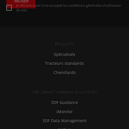
VALIDER
Je déclare avoir lu et accepté les conditions générales d'utilisation
du site
PRODUITS
Spécialisés
Tracteurs standards
Chenillards
SDF SMART FARMING SOLUTIONS
SDF Guidance
iMonitor
SDF Data Management