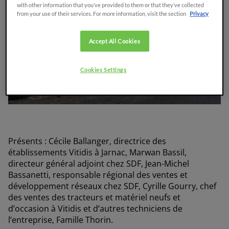
with other information that you’ve provided to them or that they’ve collected
from your use of their services. For more information, visit the section
Privacy
Accept All Cookies
Cookies Settings
Présents : Cécile Ballanger, directrice des
établissements Vitidis à Jarnac, Marwan Bassil,
directeur général adjoint chez SDF, Jean-Michel
Bassanetti, responsable régional des ventes et
développement réseaux chez SDF, Cyrille Gourry, chef
des ventes des tracteurs et matériel neufs et
d’occasion à Vitidis et d’autres techniciens de
l’entreprise, Famille Thorin.