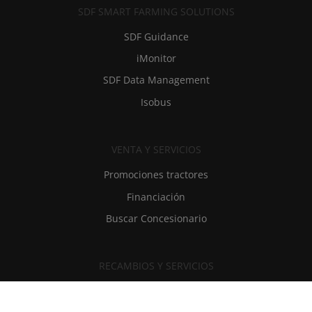
SDF SMART FARMING SOLUTIONS
SDF Guidance
iMonitor
SDF Data Management
Isobus
VENTA Y SERVICIOS
Promociones tractores
Financiación
Buscar Concesionario
RECAMBIOS Y SERVICIOS
SDF Extracare