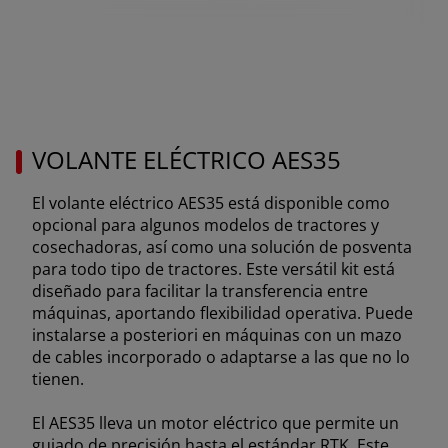
EUROPE
Central Europe (Deutsch)
Deutschland (Deutsch)
España (Español)
VOLANTE ELÉCTRICO AES35
France (Français)
El volante eléctrico AES35 está disponible como
talia (Italiano)
opcional para algunos modelos de tractores y
Portugal (Português)
cosechadoras, así como una solución de posventa
para todo tipo de tractores. Este versátil kit está
Schweiz (Deutsch)
diseñado para facilitar la transferencia entre
máquinas, aportando flexibilidad operativa. Puede
South East Europe (English)
instalarse a posteriori en máquinas con un mazo
uisse (Français)
de cables incorporado o adaptarse a las que no lo
tienen.
ürkiye (Türkçe)
El AES35 lleva un motor eléctrico que permite un
K & Republic of Ireland (English)
guiado de precisión hasta el estándar RTK. Este