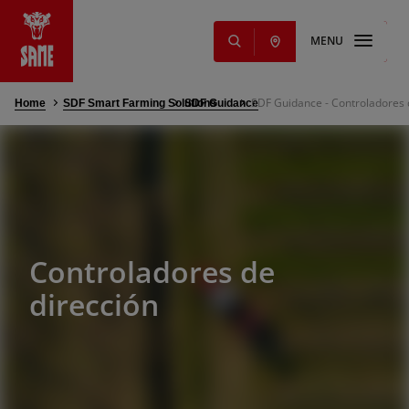
MENU
SDF Guidance - Controladores 
Home
SDF Smart Farming Solutions
SDF Guidance
s
ginales
ming Solutions
 lubricantes
ios
ervicios
Controladores de
dirección
ntos