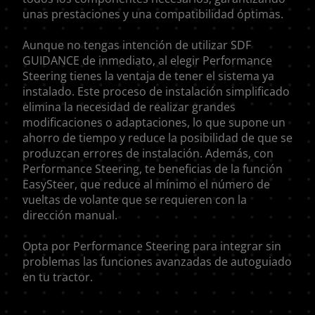
unas prestaciones y una compatibilidad óptimas.
Aunque no tengas intención de utilizar SDF
GUIDANCE de inmediato, al elegir Performance
AMERICA
Steering tienes la ventaja de tener el sistema ya
instalado. Este proceso de instalación simplificado
elimina la necesidad de realizar grandes
América Latina (Español)
modificaciones o adaptaciones, lo que supone un
ahorro de tiempo y reduce la posibilidad de que se
produzcan errores de instalación. Además, con
Performance Steering, te beneficias de la función
EasySteer, que reduce al mínimo el número de
AFRICA AND MIDDLE-
vueltas de volante que se requieren con la
dirección manual.
EAST
Opta por Performance Steering para integrar sin
problemas las funciones avanzadas de autoguiado
Africa and Middle-East (English)
en tu tractor.
Afrique et Moyen Orient (Français)