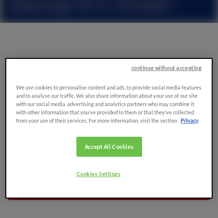
concessionnaires
26/09/2013
continue without accepting
Agritechnica
2013
L'Equipe
SAME vous accueillera sur son stand
We use cookies to personalise content and ads, to provide social media features
au salon
Agritechnica
2013 à Hanovre du
12 au
and to analyse our traffic. We also share information about your use of our site
16
Novembre
Hall 4, Stand
B
27
.
with our social media, advertising and analytics partners who may combine it
with other information that you’ve provided to them or that they’ve collected
from your use of their services. For more information, visit the section
Privacy
Accept All Cookies
Cookies Settings
PARTAGER L'ARTICLE: