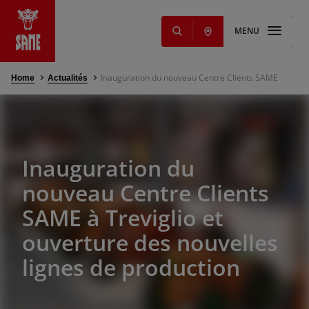
MENU
Inauguration du nouveau Centre Clients SAME
Home
Actualités
s
NOUVEAUTÉ
iants
ming Solutions
res
ge et lubrifiants
ts
Inauguration du
nouveau Centre Clients
ange et services
SAME à Treviglio et
ouverture des nouvelles
g
lignes de production