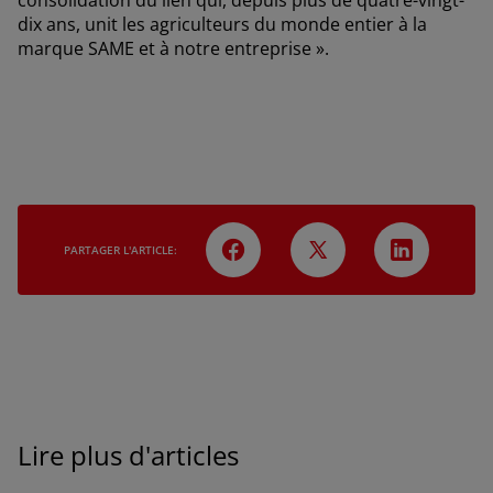
consolidation du lien qui, depuis plus de quatre-vingt-
dix ans, unit les agriculteurs du monde entier à la
marque SAME et à notre entreprise ».
AMERICA
América Latina (Español)
PARTAGER L'ARTICLE:
AFRICA AND MIDDLE-
EAST
Lire plus d'articles
Africa and Middle-East (English)