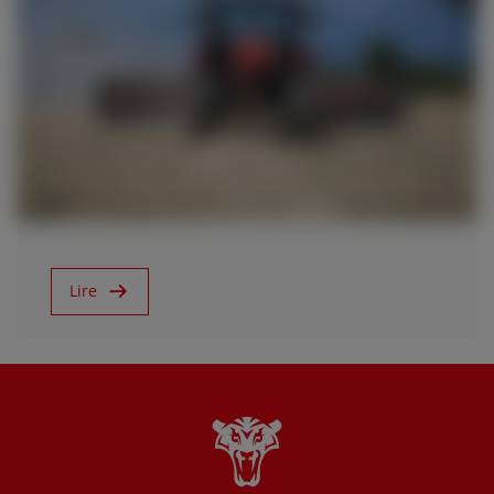
K & Republic of Ireland (English)
31/01/2022
Nouveau Virtus RVshift
Lire