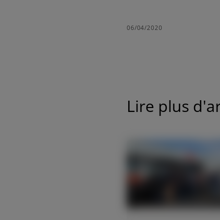
06/04/2020
Découvrez
PROMO
FRUTTETO
PLATFORM
90-115 CH
Lire plus d'ar
FRUTTETO CVT
90 - 115 CH
PROMO
FRUTTETO S/V
AMERICA
90 - 115 CH