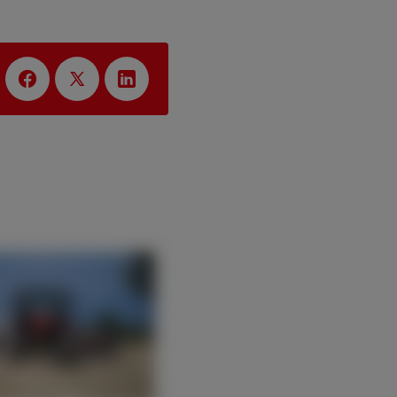
:
EUROPE