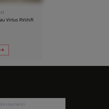
Central Europe (Deutsch)
Deutschland (Deutsch)
022
España (Español)
u Virtus RVshift
France (Français)
Italia (Italiano)
Portugal (Português)
Schweiz (Deutsch)
concessionnaires
South East Europe (English)
Suisse (Français)
Türkiye (Türkçe)
UK & Republic of Ireland (English)