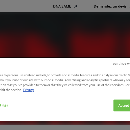
DNA SAME
Demandez un devis
continue w
 presse 2019
s to personalise content and ads, to provide social media features and to analyse our traffic.
bout your use of our site with our social media, advertising and analytics partners who may co
tion that you’ve provided to them or that they’ve collected from your use of their services. Fo
visit the section
Privacy
tings
Accept 