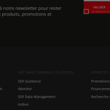
à notre newsletter pour rester
VALIDER
Je déclare av
 produits, promotions et
SDF SMART FARMING SOLUTIONS
OFFRES ET
SDF Guidance
Promotions
ds
iMonitor
Financeme
SDF Data Management
Recherche 
Isobus