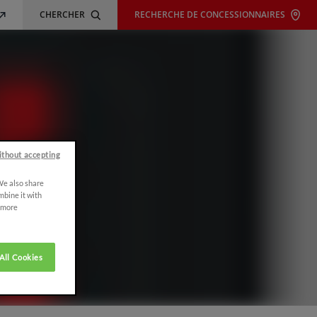
CHERCHER
RECHERCHE DE CONCESSIONNAIRES
ithout accepting
 We also share
mbine it with
r more
All Cookies